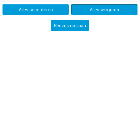
Tags
didactiek en leermiddelen
Alles accepteren
Alles weigeren
Keuzes opslaan
Leerlingen zijn snel afgeleid: door mobieltjes, door
elkaar, een toevallige voorbijganger op straat met