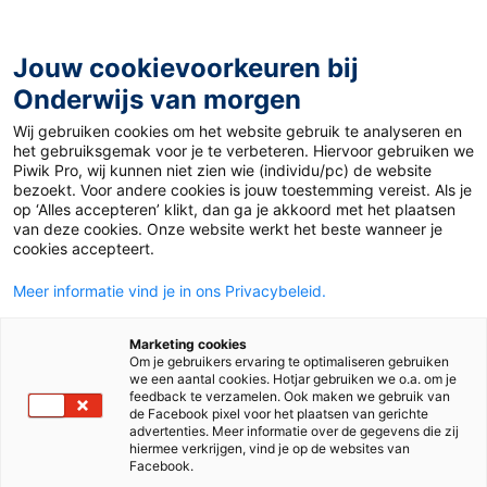
Ga
naar
de
Jouw cookievoorkeuren bij
inhoud
Onderwijs van morgen
Wij gebruiken cookies om het website gebruik te analyseren en
Home
»
5x de aandacht vasthouden in de klas
het gebruiksgemak voor je te verbeteren. Hiervoor gebruiken we
Piwik Pro, wij kunnen niet zien wie (individu/pc) de website
bezoekt. Voor andere cookies is jouw toestemming vereist. Als je
19 maart 2019
Door
Anne van Gastel-Firet
op ‘Alles accepteren’ klikt, dan ga je akkoord met het plaatsen
5x de aandacht
van deze cookies. Onze website werkt het beste wanneer je
cookies accepteert.
vasthouden in de
Meer informatie vind je in ons Privacybeleid.
klas
Marketing cookies
Om je gebruikers ervaring te optimaliseren gebruiken
we een aantal cookies. Hotjar gebruiken we o.a. om je
feedback te verzamelen. Ook maken we gebruik van
de Facebook pixel voor het plaatsen van gerichte
Mbo
advertenties. Meer informatie over de gegevens die zij
hiermee verkrijgen, vind je op de websites van
Facebook.