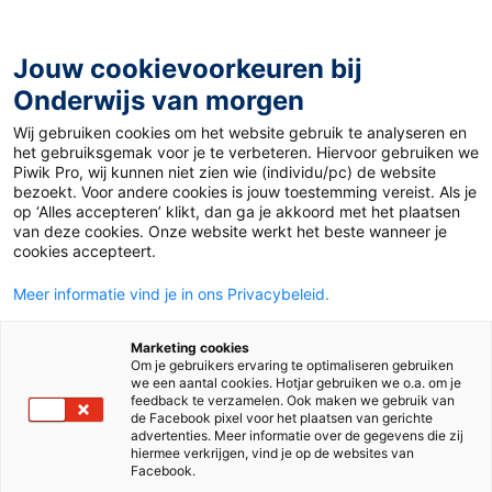
Ga
naar
de
Jouw cookievoorkeuren bij
inhoud
Onderwijs van morgen
Wij gebruiken cookies om het website gebruik te analyseren en
Home
»
4x zo sta je gelukkiger voor de klas
het gebruiksgemak voor je te verbeteren. Hiervoor gebruiken we
Piwik Pro, wij kunnen niet zien wie (individu/pc) de website
bezoekt. Voor andere cookies is jouw toestemming vereist. Als je
24 december 2020
Door
de redactie
op ‘Alles accepteren’ klikt, dan ga je akkoord met het plaatsen
4x zo sta je
van deze cookies. Onze website werkt het beste wanneer je
cookies accepteert.
gelukkiger voor de
Meer informatie vind je in ons Privacybeleid.
klas
Marketing cookies
Om je gebruikers ervaring te optimaliseren gebruiken
we een aantal cookies. Hotjar gebruiken we o.a. om je
feedback te verzamelen. Ook maken we gebruik van
de Facebook pixel voor het plaatsen van gerichte
Po, Vo en Mbo
advertenties. Meer informatie over de gegevens die zij
hiermee verkrijgen, vind je op de websites van
Facebook.