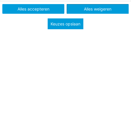
Tags
professionalisering
Alles accepteren
Alles weigeren
werkdruk en werkgeluk
Keuzes opslaan
Goed onderwijs: we hebben het er maar druk mee