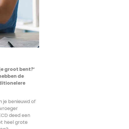
je groot bent?’
 hebben de
ditionelere
n je benieuwd of
 vroeger
OECD deed een
t heel grote