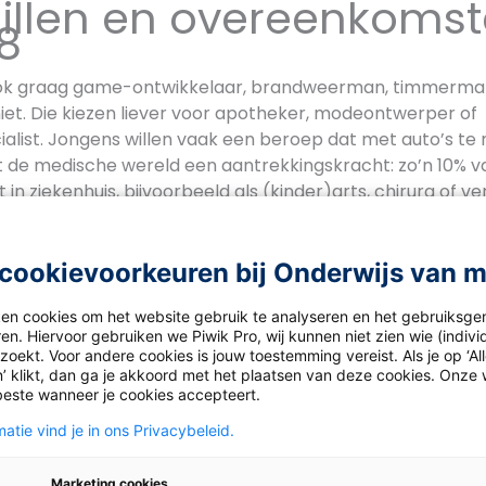
illen en overeenkomst
8
ook graag game-ontwikkelaar, brandweerman, timmerma
iet. Die kiezen liever voor apotheker, modeontwerper of
alist. Jongens willen vaak een beroep dat met auto’s te
st de medische wereld een aantrekkingskracht: zo’n 10% va
in ziekenhuis, bijvoorbeeld als (kinder)arts, chirurg of v
op 20 van droomberoepen, dan is er meer overlap. Zowel j
en voorkeur voor beroepen als politieagent, arts, advoca
cookievoorkeuren bij Onderwijs van 
s of chef-kok.
ken cookies om het website gebruik te analyseren en het gebruiksge
eroepen jongens
en. Hiervoor gebruiken we Piwik Pro, wij kunnen niet zien wie (indiv
oekt. Voor andere cookies is jouw toestemming vereist. Als je op ‘Al
’ klikt, dan ga je akkoord met het plaatsen van deze cookies. Onze 
beste wanneer je cookies accepteert.
atie vind je in ons Privacybeleid.
rter
Marketing cookies