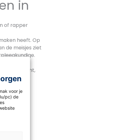
en in
n of rapper
 maken heeft. Op
n de meisjes ziet
erpleegkundige.
ongens als
at, leerkracht,
morgen
mak voor je
idu/pc) de
les
website