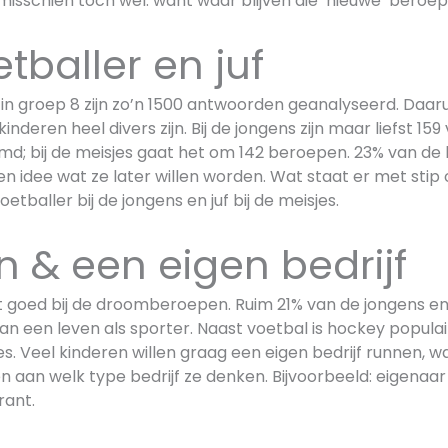
misschien toch wel: want waar blijven die ‘nieuwe’ beroe
tballer en juf
in groep 8 zijn zo’n 1500 antwoorden geanalyseerd. Daaruit
deren heel divers zijn. Bij de jongens zijn maar liefst 159
; bij de meisjes gaat het om 142 beroepen. 23% van de 
 idee wat ze later willen worden. Wat staat er met stip 
tballer bij de jongens en juf bij de meisjes.
n & een eigen bedrijf
 goed bij de droomberoepen. Ruim 21% van de jongens e
n een leven als sporter. Naast voetbal is hockey populair
es. Veel kinderen willen graag een eigen bedrijf runnen, w
n aan welk type bedrijf ze denken. Bijvoorbeeld: eigenaa
rant.