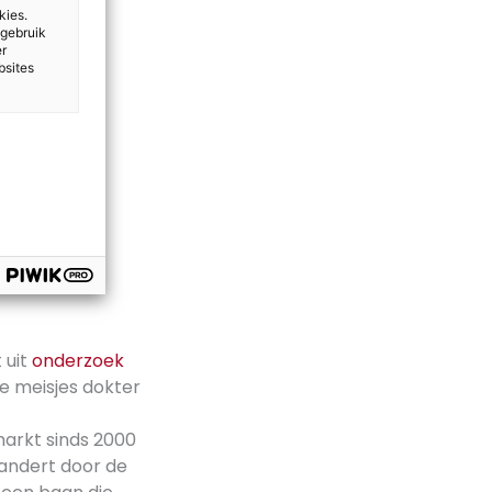
kies.
 gebruik
er
bsites
 uit
onderzoek
e meisjes dokter
markt sinds 2000
randert door de