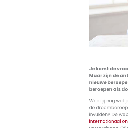
Je komt de vraag
Maar zijn de an
nieuwe beroepen
beroepen als do
Weet jij nog wat
de droomberoepe
invulden? De web
internationaal o