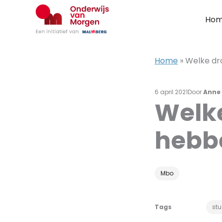
Ga
naar
Ho
de
inhoud
Home
»
Welke dr
6 april 2021
Door
Anne 
Welk
hebb
Mbo
Tags
stu