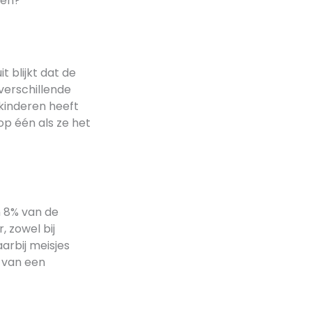
pen?
 blijkt dat de
 verschillende
kinderen heeft
op één als ze het
n 8% van de
, zowel bij
aarbij meisjes
r van een