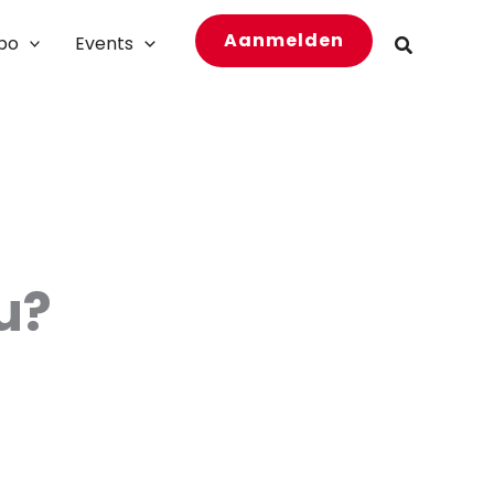
Aanmelden
bo
Events
Zoeken
u?