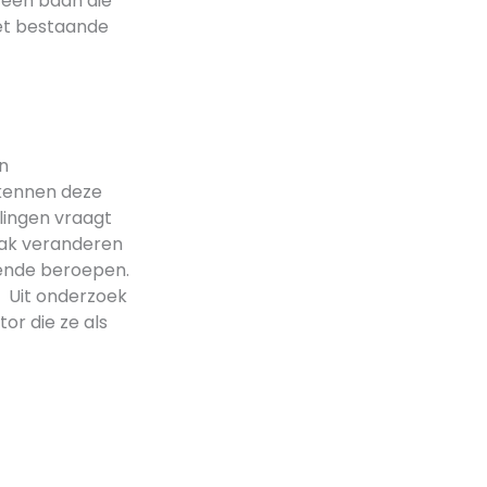
 een baan die
et bestaande
n
 kennen deze
rlingen vraagt
aak veranderen
lende beroepen.
 Uit onderzoek
tor die ze als