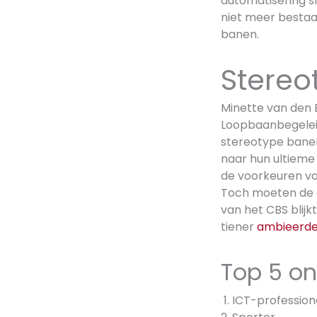
automatisering sn
niet meer bestaat
banen.
Stereo
Minette van den 
Loopbaanbegeleide
stereotype banen 
naar hun ultieme
de voorkeuren va
Toch moeten de 
van het CBS blijkt
tiener
ambieerd
Top 5 on
ICT-profession