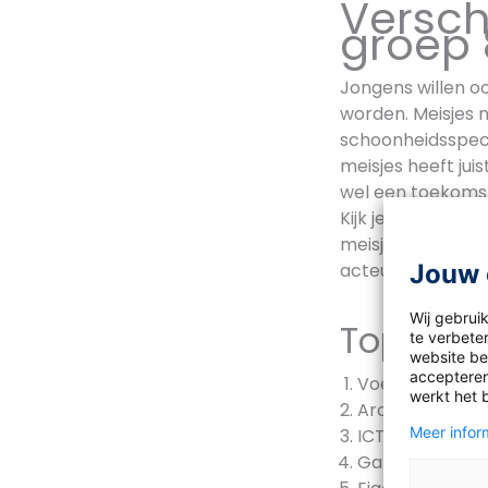
Versch
groep 
Jongens willen 
worden. Meisjes n
schoonheidsspeci
meisjes heeft jui
wel een toekomst 
Kijk je naar de t
meisjes hebben e
Jouw 
acteur, dierenart
Wij gebrui
Top 5 b
te verbeter
website bez
accepteren
Voetballer
werkt het 
Architect
Meer inform
ICT’er
Gamer / E-spo