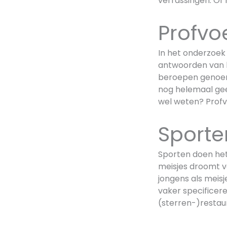
verrassingen. Of 
Profvoe
In het onderzoek 
antwoorden van kin
beroepen genoemd
nog helemaal geen
wel weten? Profvoe
Sporte
Sporten doen het
meisjes droomt va
jongens als meisj
vaker specificere
(sterren-)restau