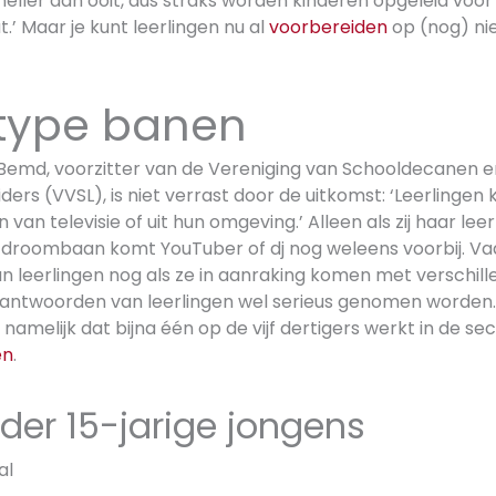
eller dan ooit, dus straks worden kinderen opgeleid voor
.’ Maar je kunt leerlingen nu al
voorbereiden
op (nog) ni
type banen
Bemd, voorzitter van de Vereniging van Schooldecanen e
rs (VVSL), is niet verrast door de uitkomst: ‘Leerlingen
van televisie of uit hun omgeving.’ Alleen als zij haar lee
 droombaan komt YouTuber of dj nog weleens voorbij. V
n leerlingen nog als ze in aanraking komen met verschil
antwoorden van leerlingen wel serieus genomen worden.
 namelijk dat bijna één op de vijf dertigers werkt in de sec
en
.
der 15-jarige jongens
al