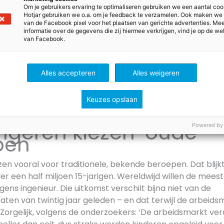
Om je gebruikers ervaring te optimaliseren gebruiken we een aantal coo
Hotjar gebruiken we o.a. om je feedback te verzamelen. Ook maken we
van de Facebook pixel voor het plaatsen van gerichte advertenties. Me
eroepen meisjes
informatie over de gegevens die zij hiermee verkrijgen, vind je op de we
van Facebook.
Alles accepteren
Alles weigeren
Keuzes opslaan
ngeren kiezen ‘oude’
Powered by
pen
en vooral voor traditionele, bekende beroepen. Dat blijkt
 een half miljoen 15-jarigen. Wereldwijd willen de meest
ens ingenieur. Die uitkomst verschilt bijna niet van de
ten van twintig jaar geleden – en dat terwijl de arbeids
 Zorgelijk, volgens de onderzoekers: ‘De arbeidsmarkt ve