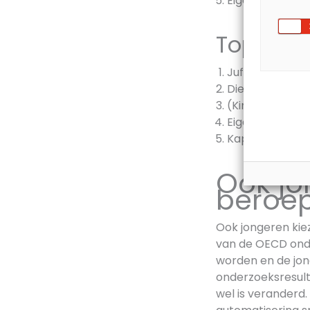
Eigen bedrijf
Top 5 b
Juf
Dierenarts
(Kinder)arts
Eigen bedrijf
Kapper
Ook jo
beroe
Ook jongeren kiez
van de OECD onder
worden en de jong
onderzoeksresulta
wel is veranderd.