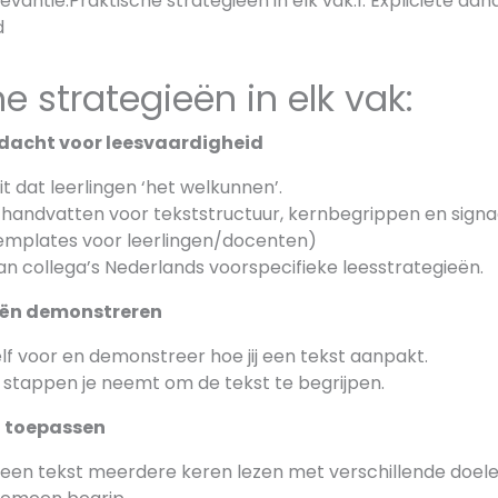
levantie.Praktische strategieën in elk vak:1. Expliciete aa
d
e strategieën in elk vak:
andacht voor leesvaardigheid
it dat leerlingen ‘het welkunnen’.
handvatten voor tekststructuur, kernbegrippen en sign
emplates voor leerlingen/docenten)
an collega’s Nederlands voorspecifieke leesstrategieën.
ieën demonstreren
lf voor en demonstreer hoe jij een tekst aanpakt.
e stappen je neemt om de tekst te begrijpen.
g toepassen
n een tekst meerdere keren lezen met verschillende doele