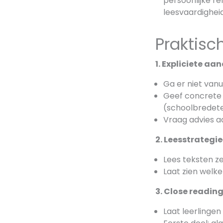
persoonlijke re
leesvaardighei
Praktisch
1. Expliciete a
Ga er niet vanu
Geef concrete 
(schoolbredet
Vraag advies a
2. Leesstrateg
Lees teksten ze
Laat zien welk
3. Close readin
Laat leerlinge