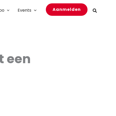
Aanmelden
bo
Events
Zoeken
t een