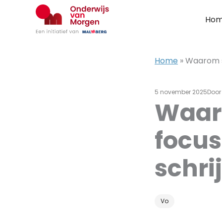
Ga
naar
Ho
de
inhoud
Home
»
Waarom s
5 november 2025
Doo
Waar
focus
schri
Vo