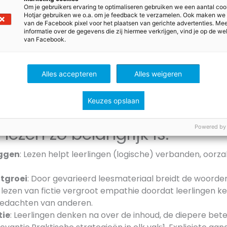
Om je gebruikers ervaring te optimaliseren gebruiken we een aantal coo
 Waarom starten we met een 
Hotjar gebruiken we o.a. om je feedback te verzamelen. Ook maken we
van de Facebook pixel voor het plaatsen van gerichte advertenties. Me
 schrijven)?
informatie over de gegevens die zij hiermee verkrijgen, vind je op de we
van Facebook.
m te beginnen met een vakoverstijgende focus op leesvaa
de belangrijkste voorspeller van schoolsucces en opent d
Alles accepteren
Alles weigeren
pelijke kansen. PISA-, PIRLS- en OESO-onderzoeken bev
 van leren. Bij alle vakken moeten leerlingen immers instr
ksten halen en bronnen interpreteren.
Keuzes opslaan
ezen zo belangrijk is:
Powered by
ggen
: Lezen helpt leerlingen (logische) verbanden, oorz
tgroei
: Door gevarieerd leesmateriaal breidt de woorden
t lezen van fictie vergroot empathie doordat leerlingen
gedachten van anderen.
tie
: Leerlingen denken na over de inhoud, de diepere bet