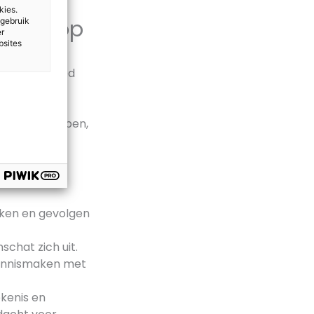
kies.
focus op
 gebruik
er
bsites
rdigheid. Goed
euren naar
estigen dat
ucties begrijpen,
aken en gevolgen
schat zich uit.
 kennismaken met
ekenis en