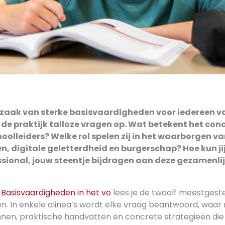
zaak van sterke basisvaardigheden voor iedereen v
 in de praktijk talloze vragen op. Wat betekent het con
oolleiders? Welke rol spelen zij in het waarborgen va
n, digitale geletterdheid en burgerschap? Hoe kun jij
sional, jouw steentje bijdragen aan deze gezamenli
r
Basisvaardigheden in het vo
lees je de twaalf meestgest
n. In enkele alinea’s wordt elke vraag beantwoord, waar
nen, praktische handvatten en concrete strategieën die