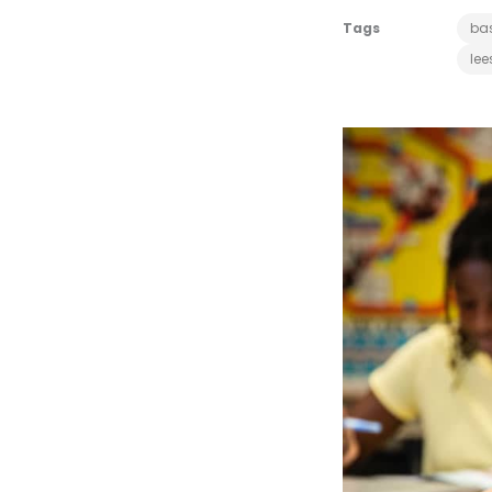
Tags
ba
lee