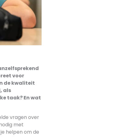
anzelfsprekend
creet voor
n de kwaliteit
, als
jke taak? En wat
elde vragen over
 nodig met
 je helpen om de