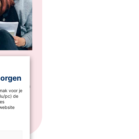
morgen
hitepaper en
mak voor je
idu/pc) de
les
website