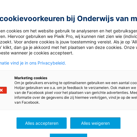
d je dan nu aan! Het is GRATIS.
cookievoorkeuren bij Onderwijs van 
e aan
Inloggen
ken cookies om het website gebruik te analyseren en het gebruiksge
en. Hiervoor gebruiken we Piwik Pro, wij kunnen niet zien wie (indiv
oekt. Voor andere cookies is jouw toestemming vereist. Als je op ‘Al
’ klikt, dan ga je akkoord met het plaatsen van deze cookies. Onze 
beste wanneer je cookies accepteert.
atie vind je in ons Privacybeleid.
Marketing cookies
Om je gebruikers ervaring te optimaliseren gebruiken we een aantal coo
Hotjar gebruiken we o.a. om je feedback te verzamelen. Ook maken we
van de Facebook pixel voor het plaatsen van gerichte advertenties. Me
informatie over de gegevens die zij hiermee verkrijgen, vind je op de we
van Facebook.
ht
Economie
Alles accepteren
Alles weigeren