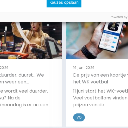
Keuzes opslaan
Powered by
 2026
16 juni 2026
 duurder, duurst… We
De prijs van een kaartje
n weer een
het WK voetbal
tieprobleem
e wordt veel duurder.
11 juni start het WK-voet
vu? Na de
Veel voetbalfans vinden
ïneoorlog is er nu een
prijzen van de
e oorlog die voor
toegangskaartjes nu vee
VO
e inflatiecijfers dreigt
hoog. Dat zorgt voor veel
gen.
kritiek.