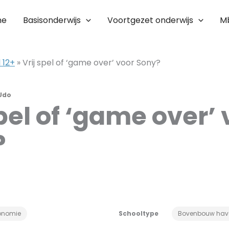
me
Basisonderwijs
Voortgezet onderwijs
M
 12+
»
Vrij spel of ‘game over’ voor Sony?
Udo
spel of ‘game over’
?
onomie
Schooltype
Bovenbouw hav