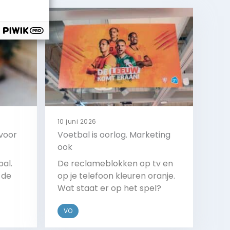
10 juni 2026
 voor
Voetbal is oorlog. Marketing
ook
bal.
De reclameblokken op tv en
 de
op je telefoon kleuren oranje.
Wat staat er op het spel?
l te
VO