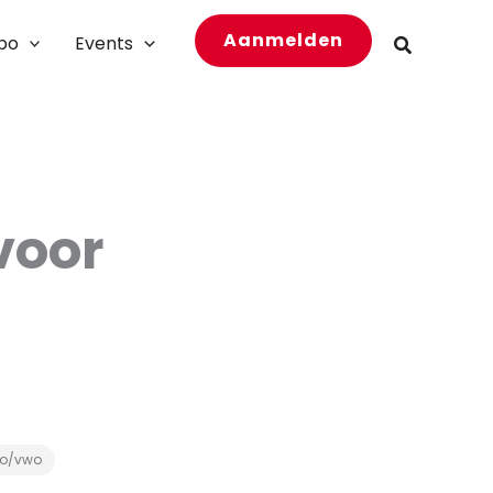
Aanmelden
bo
Events
Zoeken
 voor
o/vwo