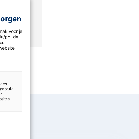
morgen
mak voor je
idu/pc) de
les
website
kies.
 gebruik
er
bsites