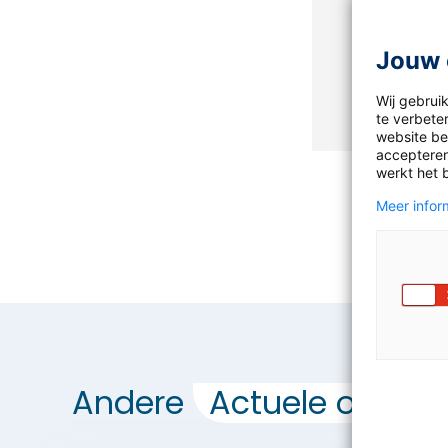
account? Mel
Jouw 
Meld j
Wij gebrui
te verbeter
website bez
accepteren
werkt het 
Meer inform
Andere
Actuele opdrac