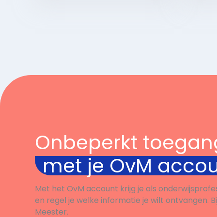
Bekijk
Onbeperkt toegan
met je OvM acco
Met het OvM account krijg je als onderwijsprofe
en regel je welke informatie je wilt ontvangen. B
Meester.