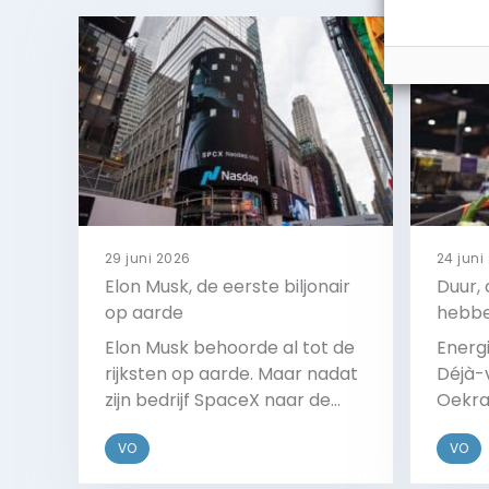
29 juni 2026
24 juni
Elon Musk, de eerste biljonair
Duur,
op aarde
hebbe
infla
Elon Musk behoorde al tot de
Energi
rijksten op aarde. Maar nadat
Déjà-
zijn bedrijf SpaceX naar de
Oekra
Amerikaanse beurs ging, is hij
ander
VO
VO
echt de rijkste. Hij is de eerste
dubbel
biljonair op aarde.
te zor