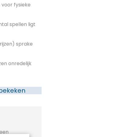
 voor fysieke
al spellen ligt
prijzen) sprake
en onredelijk
 bekeken
geen