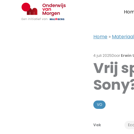
Ga
naar
Ho
de
inhoud
Home
»
Materiaal
4 juli 2025
Door
Erwin 
Vrij 
Sony
VO
Vak
Ec