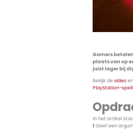
Gamers betalen 
plaats van op ee
juist lager bij d
Bekijk de
video
en 
PlayStation-spel
Opdra
In het artikel sta
1
Geef een argume