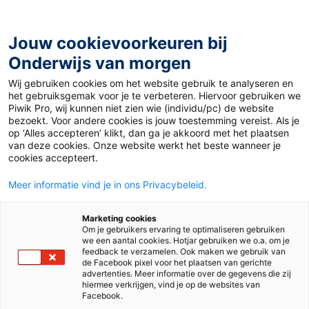
Ga
naar
de
Jouw cookievoorkeuren bij
inhoud
Onderwijs van morgen
Wij gebruiken cookies om het website gebruik te analyseren en
Home
»
Materiaal 12+
»
Tieners in de steentijd kauwden
het gebruiksgemak voor je te verbeteren. Hiervoor gebruiken we
bijna tienduizend jaar geleden al kauwgom
Piwik Pro, wij kunnen niet zien wie (individu/pc) de website
bezoekt. Voor andere cookies is jouw toestemming vereist. Als je
op ‘Alles accepteren’ klikt, dan ga je akkoord met het plaatsen
29 januari 2024
Door
Cees Mulder
van deze cookies. Onze website werkt het beste wanneer je
Tieners in de
cookies accepteert.
Meer informatie vind je in ons Privacybeleid.
steentijd kauwden
Marketing cookies
bijna tienduizend
Om je gebruikers ervaring te optimaliseren gebruiken
we een aantal cookies. Hotjar gebruiken we o.a. om je
feedback te verzamelen. Ook maken we gebruik van
jaar geleden al
de Facebook pixel voor het plaatsen van gerichte
advertenties. Meer informatie over de gegevens die zij
hiermee verkrijgen, vind je op de websites van
Facebook.