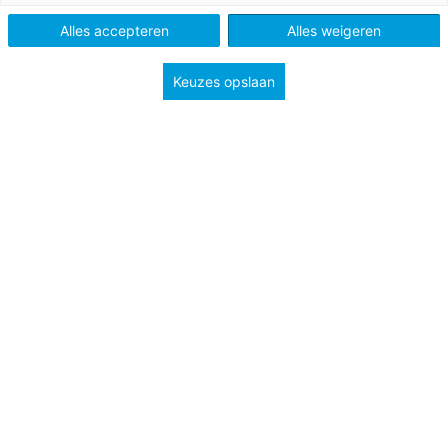
kauwgom
Alles accepteren
Alles weigeren
VO
Keuzes opslaan
Vak
Biologie
Schooltype
Onderbouw havo/vwo
Onderbouw vmbo
Onderwerp
Erfelijkheid & evolutie