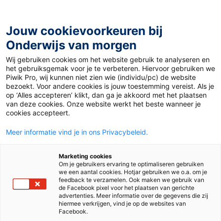
Ga
naar
de
Jouw cookievoorkeuren bij
inhoud
Onderwijs van morgen
Wij gebruiken cookies om het website gebruik te analyseren en
Home
»
Materiaal 12+
»
The Hill We Climb
het gebruiksgemak voor je te verbeteren. Hiervoor gebruiken we
Piwik Pro, wij kunnen niet zien wie (individu/pc) de website
bezoekt. Voor andere cookies is jouw toestemming vereist. Als je
10 februari 2021
Door
Lucie Schaap
op ‘Alles accepteren’ klikt, dan ga je akkoord met het plaatsen
The Hill We Climb
van deze cookies. Onze website werkt het beste wanneer je
cookies accepteert.
Meer informatie vind je in ons Privacybeleid.
VO
Marketing cookies
Om je gebruikers ervaring te optimaliseren gebruiken
we een aantal cookies. Hotjar gebruiken we o.a. om je
Vak
Engels
feedback te verzamelen. Ook maken we gebruik van
de Facebook pixel voor het plaatsen van gerichte
advertenties. Meer informatie over de gegevens die zij
Schooltype
Bovenbouw havo/vwo
hiermee verkrijgen, vind je op de websites van
Onderbouw havo/vwo
Facebook.