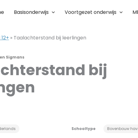
me
Basisonderwijs
Voortgezet onderwijs
M
 12+
»
Taalachterstand bij leerlingen
ien Sigmans
chterstand bij
ingen
derlands
Schooltype
Bovenbouw hav