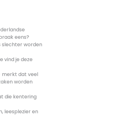
ederlandse
spraak eens?
s slechter worden
e vind je deze
 merkt dat veel
orzaken worden
at die kentering
n, leesplezier en