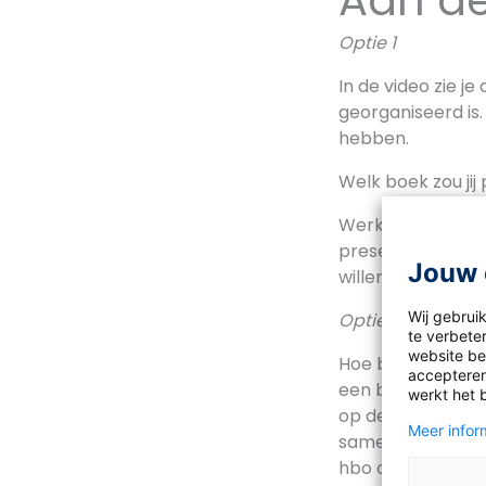
Aan de
Optie 1
In de video zie 
georganiseerd is
hebben.
Welk boek zou ji
Werk een present
presenteert dat 
Jouw 
willen rennen.
Wij gebrui
Optie 2
te verbeter
website bez
Hoe belangrijk is
accepteren
een beschouwing
werkt het 
op deze vraag. J
Meer inform
samenleving. Den
hbo of universit