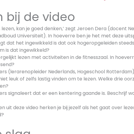
 bij de video
n lezen, kan je goed denken,’ zegt Jeroen Dera (docent N
dboud Universiteit). In hoeverre ben je het met deze uit
gt dat het ingewikkeld is dat ook hogeropgeleiden steed
m is dat ingewikkeld?
gelijkt lezen met activiteiten in de fitnesszaal. In hoeverr
ssend?
vers (lerarenopleider Nederlands, Hogeschool Rotterdam)
iet leuk of zelfs lastig vinden om te lezen. Welke drie o
ven?
ers signaleert dat er een kentering gaande is. Beschrijf w
n uit deze video herken je bij jezelf als het gaat over leze
d?