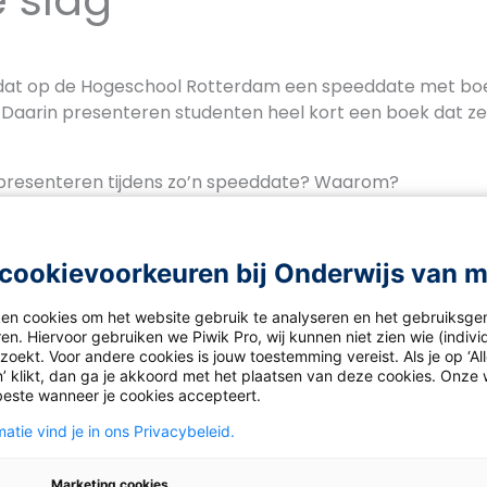
 slag
je dat op de Hogeschool Rotterdam een speeddate met b
. Daarin presenteren studenten heel kort een boek dat ze
j presenteren tijdens zo’n speeddate? Waarom?
atie van twee minuten uit waarin je jouw favoriete boek 
de luisteraars er meteen voor naar de bibliotheek of bo
cookievoorkeuren bij Onderwijs van 
ken cookies om het website gebruik te analyseren en het gebruiksge
en. Hiervoor gebruiken we Piwik Pro, wij kunnen niet zien wie (indiv
oekt. Voor andere cookies is jouw toestemming vereist. Als je op ‘Al
 het volgens jou dat iedereen in Nederland voldoende leesv
’ klikt, dan ga je akkoord met het plaatsen van deze cookies. Onze 
 (400 – 600 woorden) waarin je op genuanceerde wijze 
beste wanneer je cookies accepteert.
e beredeneert en formuleert vanuit verschillende perspec
atie vind je in ons Privacybeleid.
k bijvoorbeeld aan: docenten in het voortgezet onderwij
eit, ouders of communicatiemedewerkers bij de overheid.
Marketing cookies