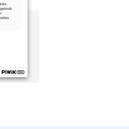
kies.
 gebruik
er
bsites
geen