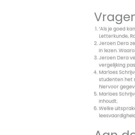
Vragen
‘Als je goed ka
Letterkunde, Ra
Jeroen Dera ze
in lezen. Waaro
Jeroen Dera ver
vergelijking pa
Marloes Schrij
studenten het n
hiervoor gege
Marloes Schrijv
inhoudt.
Welke uitsprake
leesvaardighei