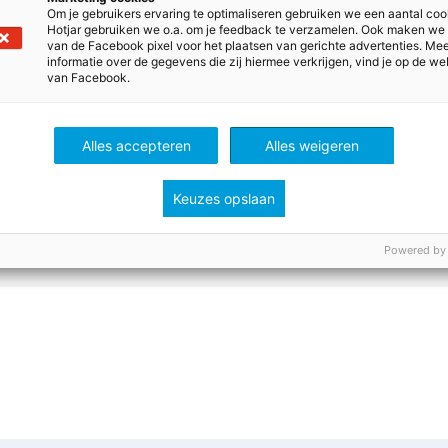
Om je gebruikers ervaring te optimaliseren gebruiken we een aantal coo
Hotjar gebruiken we o.a. om je feedback te verzamelen. Ook maken we
van de Facebook pixel voor het plaatsen van gerichte advertenties. Me
informatie over de gegevens die zij hiermee verkrijgen, vind je op de we
den bekijken
van Facebook.
orden te kunnen zien, moet je zijn ingelogd. Heb je nog 
d je dan nu aan! Het is GRATIS.
Alles accepteren
Alles weigeren
Keuzes opslaan
e aan
Inloggen
Powered by