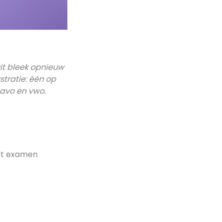
it bleek opnieuw
stratie: één op
havo en vwo.
het examen