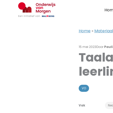
Ga
naar
Ho
de
inhoud
Home
»
Materiaal
15 mei 2023
Door
Paul
Taala
leerl
VO
Vak
Ne