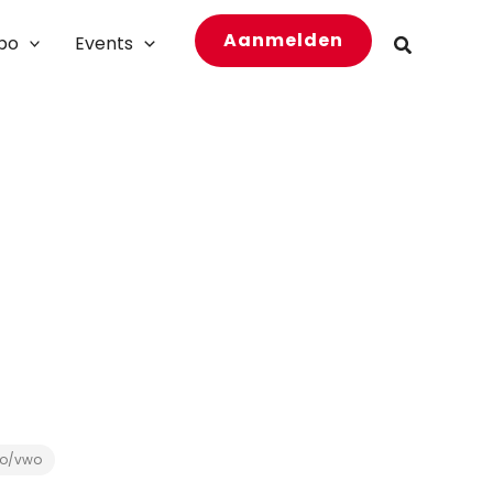
Aanmelden
bo
Events
Zoeken
o/vwo