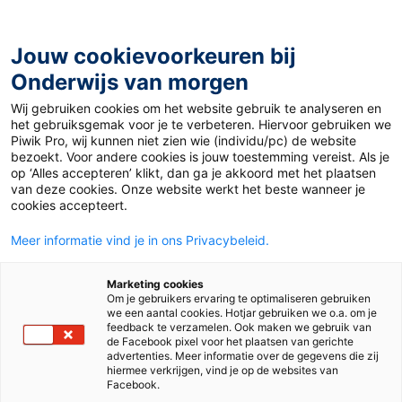
Ga
naar
de
Jouw cookievoorkeuren bij
inhoud
Onderwijs van morgen
Wij gebruiken cookies om het website gebruik te analyseren en
Home
»
Materiaal 12+
»
Supply Chains
het gebruiksgemak voor je te verbeteren. Hiervoor gebruiken we
Piwik Pro, wij kunnen niet zien wie (individu/pc) de website
bezoekt. Voor andere cookies is jouw toestemming vereist. Als je
25 november 2021
Door
Lucie Schaap
op ‘Alles accepteren’ klikt, dan ga je akkoord met het plaatsen
Supply Chains
van deze cookies. Onze website werkt het beste wanneer je
cookies accepteert.
Meer informatie vind je in ons Privacybeleid.
VO
MBO
Marketing cookies
Om je gebruikers ervaring te optimaliseren gebruiken
we een aantal cookies. Hotjar gebruiken we o.a. om je
Vak
Engels
feedback te verzamelen. Ook maken we gebruik van
de Facebook pixel voor het plaatsen van gerichte
advertenties. Meer informatie over de gegevens die zij
Schooltype
Bovenbouw vmbo
Mbo
hiermee verkrijgen, vind je op de websites van
Onderbouw havo/vwo
Facebook.