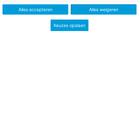
Niveau
B1
Alles accepteren
Alles weigeren
Keuzes opslaan
More shortages in the UK. It is because of problems in
supply chains. What are supply chains?