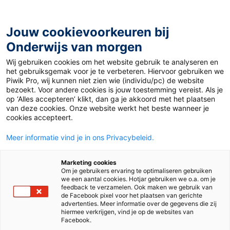
Ga
naar
de
Jouw cookievoorkeuren bij
inhoud
Onderwijs van morgen
Wij gebruiken cookies om het website gebruik te analyseren en
Home
»
Materiaal 12+
»
Reptielen: veel ouder dan gedacht
het gebruiksgemak voor je te verbeteren. Hiervoor gebruiken we
Piwik Pro, wij kunnen niet zien wie (individu/pc) de website
bezoekt. Voor andere cookies is jouw toestemming vereist. Als je
24 mei 2025
Door
René Westra
op ‘Alles accepteren’ klikt, dan ga je akkoord met het plaatsen
Reptielen: veel
van deze cookies. Onze website werkt het beste wanneer je
cookies accepteert.
ouder dan gedacht
Meer informatie vind je in ons Privacybeleid.
Marketing cookies
Om je gebruikers ervaring te optimaliseren gebruiken
VO
we een aantal cookies. Hotjar gebruiken we o.a. om je
feedback te verzamelen. Ook maken we gebruik van
de Facebook pixel voor het plaatsen van gerichte
advertenties. Meer informatie over de gegevens die zij
Vak
Biologie
hiermee verkrijgen, vind je op de websites van
Facebook.