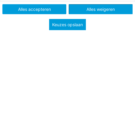
Schooltype
Bovenbouw havo/vwo
Alles accepteren
Alles weigeren
Onderwerp
Erfelijkheid & evolutie
Ordening
Keuzes opslaan
Twee amateur-fossielenzoekers in Australië vonden
in een oude aardlaag sporen van poten met klauwen.
Die sporen wijzen op het bestaan van reptielen in een