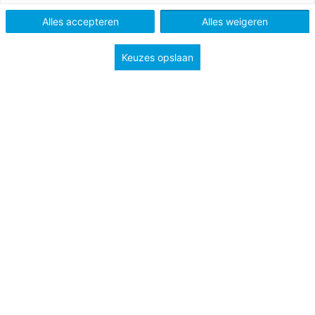
Niveau
A2
B1
Alles accepteren
Alles weigeren
Keuzes opslaan
Qui suis-je ?