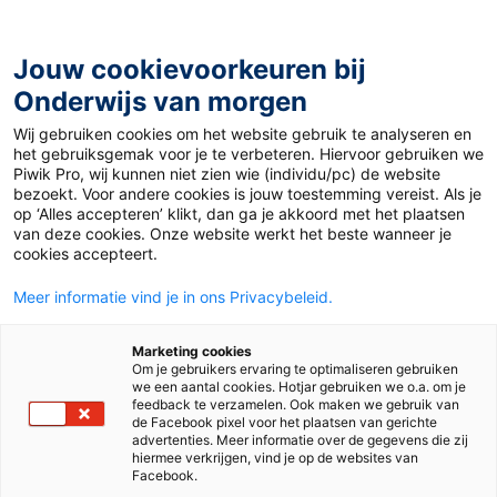
Ga
naar
de
Jouw cookievoorkeuren bij
inhoud
Onderwijs van morgen
Wij gebruiken cookies om het website gebruik te analyseren en
Home
»
Materiaal 12+
»
Qui suis-je ?
het gebruiksgemak voor je te verbeteren. Hiervoor gebruiken we
Piwik Pro, wij kunnen niet zien wie (individu/pc) de website
bezoekt. Voor andere cookies is jouw toestemming vereist. Als je
3 juni 2019
Door
Joep van Gils
op ‘Alles accepteren’ klikt, dan ga je akkoord met het plaatsen
Qui suis-je ?
van deze cookies. Onze website werkt het beste wanneer je
cookies accepteert.
Meer informatie vind je in ons Privacybeleid.
VO
Marketing cookies
Om je gebruikers ervaring te optimaliseren gebruiken
we een aantal cookies. Hotjar gebruiken we o.a. om je
Vak
Frans
feedback te verzamelen. Ook maken we gebruik van
de Facebook pixel voor het plaatsen van gerichte
advertenties. Meer informatie over de gegevens die zij
Schooltype
Bovenbouw havo/vwo
hiermee verkrijgen, vind je op de websites van
Bovenbouw vmbo
Facebook.