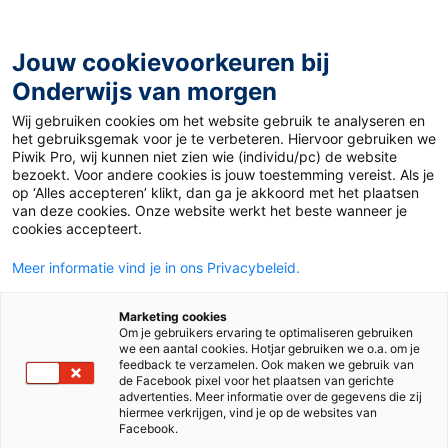
Ga
naar
de
Jouw cookievoorkeuren bij
inhoud
Onderwijs van morgen
Wij gebruiken cookies om het website gebruik te analyseren en
Home
»
Materiaal 12+
»
Openbaarmaking dossiers ‘foute’
het gebruiksgemak voor je te verbeteren. Hiervoor gebruiken we
Nederlanders
Piwik Pro, wij kunnen niet zien wie (individu/pc) de website
bezoekt. Voor andere cookies is jouw toestemming vereist. Als je
op ‘Alles accepteren’ klikt, dan ga je akkoord met het plaatsen
5 december 2024
Door
Barbara Peters
van deze cookies. Onze website werkt het beste wanneer je
Openbaarmaking
cookies accepteert.
Meer informatie vind je in ons Privacybeleid.
dossiers ‘foute’
Marketing cookies
Nederlanders
Om je gebruikers ervaring te optimaliseren gebruiken
we een aantal cookies. Hotjar gebruiken we o.a. om je
feedback te verzamelen. Ook maken we gebruik van
de Facebook pixel voor het plaatsen van gerichte
advertenties. Meer informatie over de gegevens die zij
VO
hiermee verkrijgen, vind je op de websites van
Facebook.