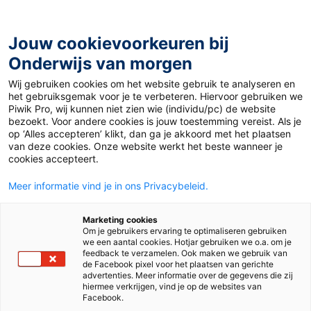
Ga
naar
de
Jouw cookievoorkeuren bij
inhoud
Onderwijs van morgen
Wij gebruiken cookies om het website gebruik te analyseren en
Home
»
Materiaal 12+
»
MrBeast opent pretpark in Saudi-
het gebruiksgemak voor je te verbeteren. Hiervoor gebruiken we
Arabië
Piwik Pro, wij kunnen niet zien wie (individu/pc) de website
bezoekt. Voor andere cookies is jouw toestemming vereist. Als je
op ‘Alles accepteren’ klikt, dan ga je akkoord met het plaatsen
17 november 2025
Door
Paulien Sigmans
van deze cookies. Onze website werkt het beste wanneer je
MrBeast opent
cookies accepteert.
Meer informatie vind je in ons Privacybeleid.
pretpark in Saudi-
Marketing cookies
Arabië
Om je gebruikers ervaring te optimaliseren gebruiken
we een aantal cookies. Hotjar gebruiken we o.a. om je
feedback te verzamelen. Ook maken we gebruik van
de Facebook pixel voor het plaatsen van gerichte
advertenties. Meer informatie over de gegevens die zij
VO
hiermee verkrijgen, vind je op de websites van
Facebook.