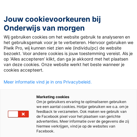
Ga
naar
de
Jouw cookievoorkeuren bij
inhoud
Onderwijs van morgen
Wij gebruiken cookies om het website gebruik te analyseren en
Home
»
Materiaal 12+
»
Massaal studentenprotest in
het gebruiksgemak voor je te verbeteren. Hiervoor gebruiken we
China, nu 35 jaar geleden
Piwik Pro, wij kunnen niet zien wie (individu/pc) de website
bezoekt. Voor andere cookies is jouw toestemming vereist. Als je
op ‘Alles accepteren’ klikt, dan ga je akkoord met het plaatsen
10 april 2024
Door
Barbara Peters
van deze cookies. Onze website werkt het beste wanneer je
Massaal
cookies accepteert.
Meer informatie vind je in ons Privacybeleid.
studentenprotest in
Marketing cookies
China, nu 35 jaar
Om je gebruikers ervaring te optimaliseren gebruiken
we een aantal cookies. Hotjar gebruiken we o.a. om je
feedback te verzamelen. Ook maken we gebruik van
geleden
de Facebook pixel voor het plaatsen van gerichte
advertenties. Meer informatie over de gegevens die zij
hiermee verkrijgen, vind je op de websites van
Facebook.