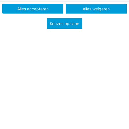
VO
Alles accepteren
Alles weigeren
Keuzes opslaan
Vak
Geschiedenis
Schooltype
Bovenbouw havo/vwo
Onderwerp
Tijd van de televisie en computer