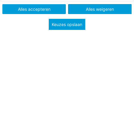
Schooltype
Bovenbouw vmbo
Mbo
Alles accepteren
Alles weigeren
Onderbouw havo/vwo
Niveau
A2
Keuzes opslaan
COVID-19 vaccines are rolled out, but the coronavirus is
still very active. Countries have to take difficult