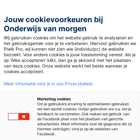
Ga
naar
de
Jouw cookievoorkeuren bij
inhoud
Onderwijs van morgen
Wij gebruiken cookies om het website gebruik te analyseren en
Home
»
Materiaal 12+
»
Locking Down (Again)
het gebruiksgemak voor je te verbeteren. Hiervoor gebruiken we
Piwik Pro, wij kunnen niet zien wie (individu/pc) de website
bezoekt. Voor andere cookies is jouw toestemming vereist. Als je
11 januari 2021
Door
Lucie Schaap
op ‘Alles accepteren’ klikt, dan ga je akkoord met het plaatsen
Locking Down
van deze cookies. Onze website werkt het beste wanneer je
cookies accepteert.
(Again)
Meer informatie vind je in ons Privacybeleid.
Marketing cookies
Om je gebruikers ervaring te optimaliseren gebruiken
VO
MBO
we een aantal cookies. Hotjar gebruiken we o.a. om je
feedback te verzamelen. Ook maken we gebruik van
de Facebook pixel voor het plaatsen van gerichte
advertenties. Meer informatie over de gegevens die zij
Vak
Engels
hiermee verkrijgen, vind je op de websites van
Facebook.