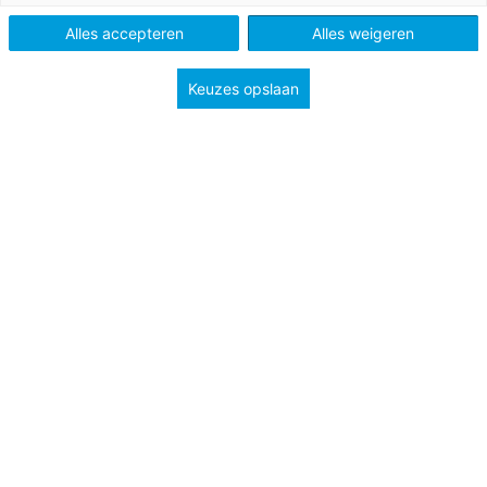
Schooltype
Bovenbouw havo/vwo
Alles accepteren
Alles weigeren
Niveau
3F
Keuzes opslaan