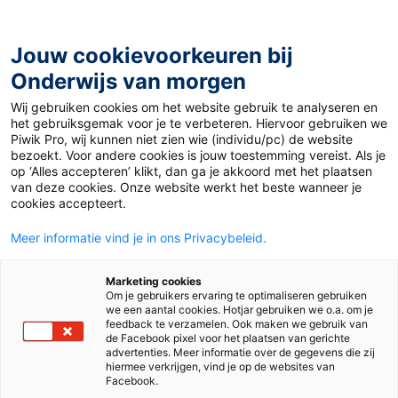
Ga
naar
de
Jouw cookievoorkeuren bij
inhoud
Onderwijs van morgen
Wij gebruiken cookies om het website gebruik te analyseren en
Home
»
Materiaal 12+
»
Lespakket over geopolitieke
het gebruiksgemak voor je te verbeteren. Hiervoor gebruiken we
onrust
Piwik Pro, wij kunnen niet zien wie (individu/pc) de website
bezoekt. Voor andere cookies is jouw toestemming vereist. Als je
op ‘Alles accepteren’ klikt, dan ga je akkoord met het plaatsen
9 februari 2026
Door
Paulien Sigmans
van deze cookies. Onze website werkt het beste wanneer je
Lespakket over
cookies accepteert.
Meer informatie vind je in ons Privacybeleid.
geopolitieke onrust
Marketing cookies
Om je gebruikers ervaring te optimaliseren gebruiken
we een aantal cookies. Hotjar gebruiken we o.a. om je
VO
feedback te verzamelen. Ook maken we gebruik van
de Facebook pixel voor het plaatsen van gerichte
advertenties. Meer informatie over de gegevens die zij
hiermee verkrijgen, vind je op de websites van
Vak
Nederlands
Facebook.