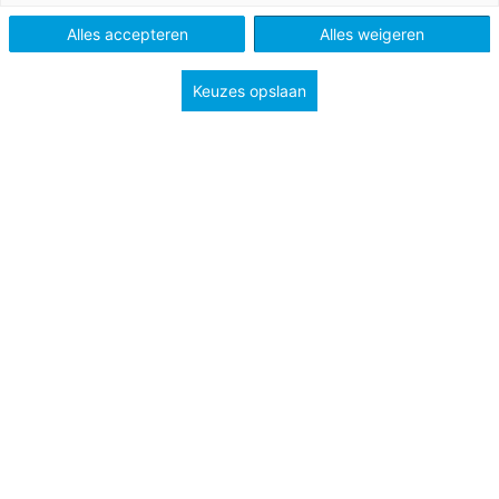
Schooltype
Bovenbouw havo/vwo
Mbo
Alles accepteren
Alles weigeren
Niveau
A2
B1
Keuzes opslaan