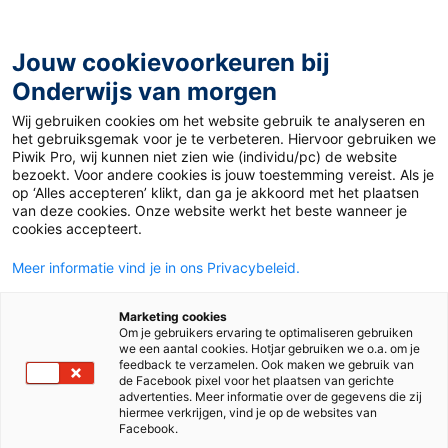
Ga
naar
de
Jouw cookievoorkeuren bij
inhoud
Onderwijs van morgen
Wij gebruiken cookies om het website gebruik te analyseren en
Home
»
Materiaal 12+
»
Landtagswahl in Sachsen-Anhalt
het gebruiksgemak voor je te verbeteren. Hiervoor gebruiken we
Piwik Pro, wij kunnen niet zien wie (individu/pc) de website
bezoekt. Voor andere cookies is jouw toestemming vereist. Als je
7 juni 2021
Door
Duits Auteur
op ‘Alles accepteren’ klikt, dan ga je akkoord met het plaatsen
Landtagswahl in
van deze cookies. Onze website werkt het beste wanneer je
cookies accepteert.
Sachsen-Anhalt
Meer informatie vind je in ons Privacybeleid.
Marketing cookies
Om je gebruikers ervaring te optimaliseren gebruiken
VO
MBO
we een aantal cookies. Hotjar gebruiken we o.a. om je
feedback te verzamelen. Ook maken we gebruik van
de Facebook pixel voor het plaatsen van gerichte
advertenties. Meer informatie over de gegevens die zij
Vak
Duits
hiermee verkrijgen, vind je op de websites van
Facebook.