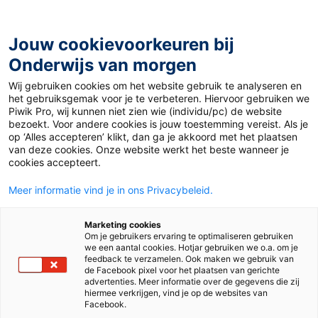
Ga
naar
de
Jouw cookievoorkeuren bij
inhoud
Onderwijs van morgen
Wij gebruiken cookies om het website gebruik te analyseren en
Home
»
Materiaal 12+
»
Labubu’s: vandaag trending,
het gebruiksgemak voor je te verbeteren. Hiervoor gebruiken we
morgen vergeten?
Piwik Pro, wij kunnen niet zien wie (individu/pc) de website
bezoekt. Voor andere cookies is jouw toestemming vereist. Als je
op ‘Alles accepteren’ klikt, dan ga je akkoord met het plaatsen
8 december 2025
Door
Erwin Udo
van deze cookies. Onze website werkt het beste wanneer je
Labubu’s: vandaag
cookies accepteert.
Meer informatie vind je in ons Privacybeleid.
trending, morgen
Marketing cookies
vergeten?
Om je gebruikers ervaring te optimaliseren gebruiken
we een aantal cookies. Hotjar gebruiken we o.a. om je
feedback te verzamelen. Ook maken we gebruik van
de Facebook pixel voor het plaatsen van gerichte
advertenties. Meer informatie over de gegevens die zij
VO
hiermee verkrijgen, vind je op de websites van
Facebook.