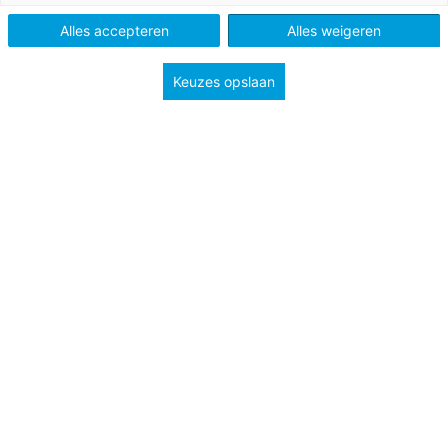
Schooltype
Bovenbouw havo/vwo
Alles accepteren
Alles weigeren
Onderbouw havo/vwo
Keuzes opslaan
Onderwerp
Goede tijden, slechte tijden (I)
Markt (D)
Ruilen over de tijd (E)