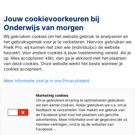
Ga
naar
de
Jouw cookievoorkeuren bij
inhoud
Onderwijs van morgen
Wij gebruiken cookies om het website gebruik te analyseren en
Home
»
Materiaal 12+
»
Krijg je als spaarder te weinig
het gebruiksgemak voor je te verbeteren. Hiervoor gebruiken we
rente?
Piwik Pro, wij kunnen niet zien wie (individu/pc) de website
bezoekt. Voor andere cookies is jouw toestemming vereist. Als je
op ‘Alles accepteren’ klikt, dan ga je akkoord met het plaatsen
19 januari 2024
Door
Erwin Udo
van deze cookies. Onze website werkt het beste wanneer je
Krijg je als spaarder
cookies accepteert.
Meer informatie vind je in ons Privacybeleid.
te weinig rente?
Marketing cookies
Om je gebruikers ervaring te optimaliseren gebruiken
we een aantal cookies. Hotjar gebruiken we o.a. om je
VO
feedback te verzamelen. Ook maken we gebruik van
de Facebook pixel voor het plaatsen van gerichte
advertenties. Meer informatie over de gegevens die zij
hiermee verkrijgen, vind je op de websites van
Vak
Economie
Facebook.