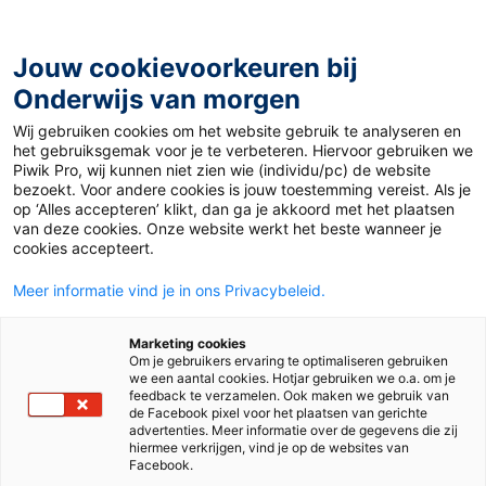
Ga
naar
de
Jouw cookievoorkeuren bij
inhoud
Onderwijs van morgen
Wij gebruiken cookies om het website gebruik te analyseren en
Home
»
Materiaal 12+
»
Klimaatconferentie van Glasgow
het gebruiksgemak voor je te verbeteren. Hiervoor gebruiken we
Piwik Pro, wij kunnen niet zien wie (individu/pc) de website
bezoekt. Voor andere cookies is jouw toestemming vereist. Als je
12 november 2021
Door
de redactie
op ‘Alles accepteren’ klikt, dan ga je akkoord met het plaatsen
Klimaatconferentie
van deze cookies. Onze website werkt het beste wanneer je
cookies accepteert.
van Glasgow
Meer informatie vind je in ons Privacybeleid.
Marketing cookies
Om je gebruikers ervaring te optimaliseren gebruiken
VO
we een aantal cookies. Hotjar gebruiken we o.a. om je
feedback te verzamelen. Ook maken we gebruik van
de Facebook pixel voor het plaatsen van gerichte
advertenties. Meer informatie over de gegevens die zij
Vak
Aardrijkskunde
hiermee verkrijgen, vind je op de websites van
Facebook.