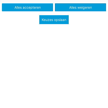
Onderwerp
actieve aarde
Alles accepteren
Alles weigeren
Keuzes opslaan
Bron afbeelding: Shutterstock/Chris Dorney