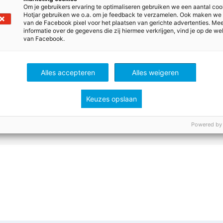
Om je gebruikers ervaring te optimaliseren gebruiken we een aantal coo
Hotjar gebruiken we o.a. om je feedback te verzamelen. Ook maken we
van de Facebook pixel voor het plaatsen van gerichte advertenties. Me
informatie over de gegevens die zij hiermee verkrijgen, vind je op de we
den bekijken
van Facebook.
orden te kunnen zien, moet je zijn ingelogd. Heb je nog 
d je dan nu aan! Het is GRATIS.
Alles accepteren
Alles weigeren
Keuzes opslaan
e aan
Inloggen
Powered by