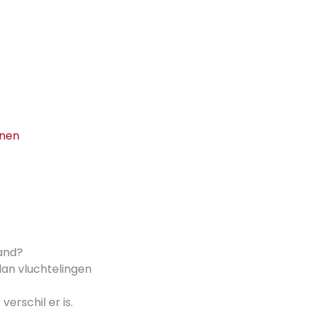
onen
pand?
an vluchtelingen
erschil er is.