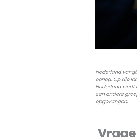
Nederland vangt 
oorlog. Op die l
Nederland vindt d
een andere groep
opgevangen.
Vrage