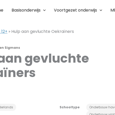
me
Basisonderwijs
Voortgezet onderwijs
M
 12+
»
Hulp aan gevluchte Oekraïners
ien Sigmans
aan gevluchte
aïners
derlands
Schooltype
Onderbouw hav
Onderbouw vm