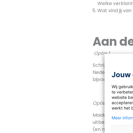
Welke verklaring
Wat vind jij van
Aan de
Optie 1
Schrijf een brie
Nederland. In deze
Jouw 
bijvoorbeeld Syri
Wij gebrui
te verbeter
website bez
Optie 2
accepteren
werkt het 
Maak op een A3-p
Meer inform
uitbeeldt.
Deze w
(en materialen) 