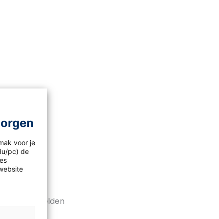
ingenWerk
ngen uit
morgen
mak voor je
idu/pc) de
les
website
schillen
 je welke beelden