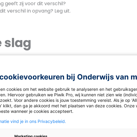
 geeft zij voor dit verschil?
 dit verschil in opvang? Leg uit.
 slag
f (150 – 300 woorden) aan Evita Bloemheuvel van Vluchtel
 brief beschrijf je jouw idee voor een actie voor vluchteli
cookievoorkeuren bij Onderwijs van 
ë of Afghanistan.
ken cookies om het website gebruik te analyseren en het gebruiksge
en. Hiervoor gebruiken we Piwik Pro, wij kunnen niet zien wie (indiv
oekt. Voor andere cookies is jouw toestemming vereist. Als je op ‘Al
’ klikt, dan ga je akkoord met het plaatsen van deze cookies. Onze 
beste wanneer je cookies accepteert.
apier een collage waarmee je jouw kijk op de opvangver
atie vind je in ons Privacybeleid.
ebsite
kan je helpen. Op de achterkant leg je uit waarom
hebt gekozen.
Marketing cookies