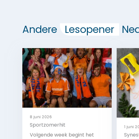
Andere
Lesopener
Ned
8 juni 2026
Sportzomerhit
1 juni 
Volgende week begint het
Synes