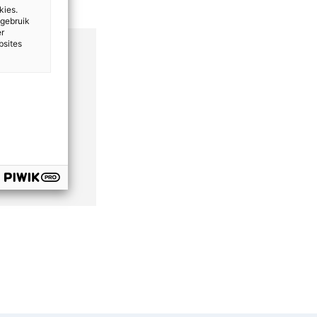
kies.
 gebruik
er
bsites
geen