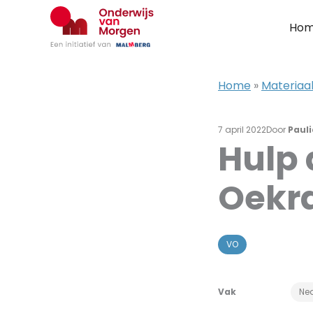
Ga
naar
Ho
de
inhoud
Home
»
Materiaal
7 april 2022
Door
Paul
Hulp 
Oekr
VO
Vak
Ne