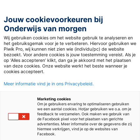
Ga
naar
de
Jouw cookievoorkeuren bij
inhoud
Onderwijs van morgen
Wij gebruiken cookies om het website gebruik te analyseren en
Home
»
Materiaal 12+
»
Gewilde Royal Pop-horloges uit
het gebruiksgemak voor je te verbeteren. Hiervoor gebruiken we
Nederlandse winkels gehaald
Piwik Pro, wij kunnen niet zien wie (individu/pc) de website
bezoekt. Voor andere cookies is jouw toestemming vereist. Als je
op ‘Alles accepteren’ klikt, dan ga je akkoord met het plaatsen
28 mei 2026
van deze cookies. Onze website werkt het beste wanneer je
Gewilde Royal Pop-
cookies accepteert.
Meer informatie vind je in ons Privacybeleid.
horloges uit
Marketing cookies
Nederlandse
Om je gebruikers ervaring te optimaliseren gebruiken
we een aantal cookies. Hotjar gebruiken we o.a. om je
feedback te verzamelen. Ook maken we gebruik van
winkels gehaald
de Facebook pixel voor het plaatsen van gerichte
advertenties. Meer informatie over de gegevens die zij
hiermee verkrijgen, vind je op de websites van
Facebook.