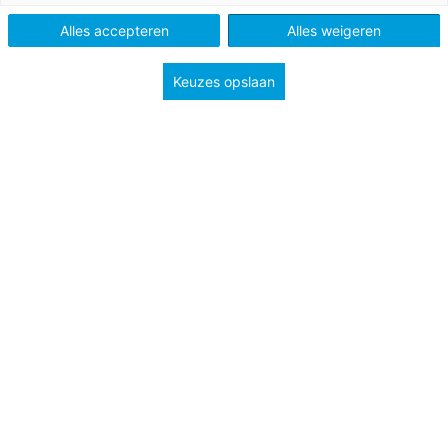
MBO
Alles accepteren
Alles weigeren
Keuzes opslaan
Vak
Burgerschap
Schooltype
Mbo
Onderwerp
Burgerschap
Economische dimensie
Politiek-Juridische dimensie
Sociaal-maatschappelijke dimensie