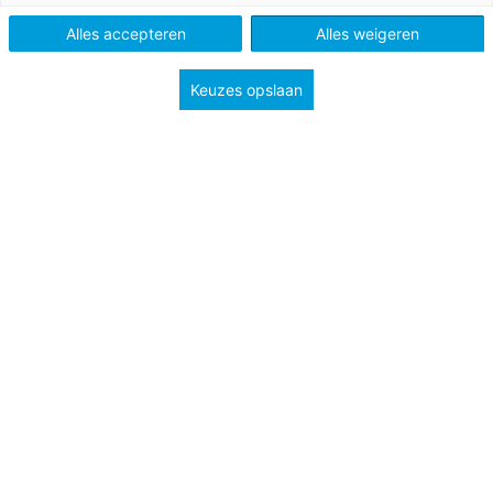
Niveau
A1
A2
Alles accepteren
Alles weigeren
Keuzes opslaan
Eine Geheimschrift ist eine Schrift, die nur für eine
Gruppe ausgewählter* Menschen bestimmt ist. Alle