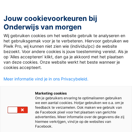
Ga
naar
de
Jouw cookievoorkeuren bij
inhoud
Onderwijs van morgen
Wij gebruiken cookies om het website gebruik te analyseren en
Home
»
Materiaal 12+
»
Geheimschrift
het gebruiksgemak voor je te verbeteren. Hiervoor gebruiken we
Piwik Pro, wij kunnen niet zien wie (individu/pc) de website
bezoekt. Voor andere cookies is jouw toestemming vereist. Als je
21 november 2022
Door
Duits Auteur
op ‘Alles accepteren’ klikt, dan ga je akkoord met het plaatsen
Geheimschrift
van deze cookies. Onze website werkt het beste wanneer je
cookies accepteert.
Meer informatie vind je in ons Privacybeleid.
VO
MBO
Marketing cookies
Om je gebruikers ervaring te optimaliseren gebruiken
we een aantal cookies. Hotjar gebruiken we o.a. om je
Vak
Duits
feedback te verzamelen. Ook maken we gebruik van
de Facebook pixel voor het plaatsen van gerichte
advertenties. Meer informatie over de gegevens die zij
Schooltype
Mbo
Onderbouw havo/vwo
hiermee verkrijgen, vind je op de websites van
Onderbouw vmbo
Facebook.