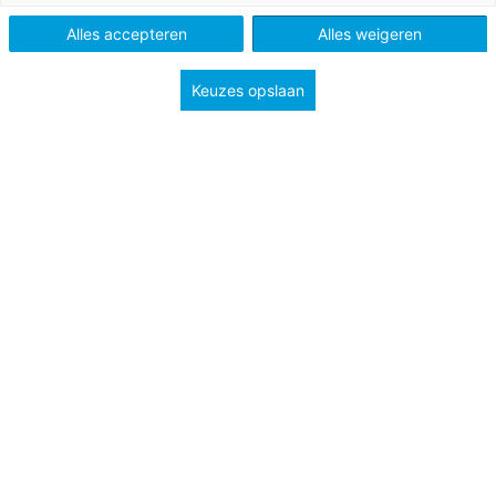
Schooltype
Mbo
Alles accepteren
Alles weigeren
Onderwerp
Burgerschap
Politiek-Juridische dimensie
Keuzes opslaan
Sociaal-maatschappelijke dimensie