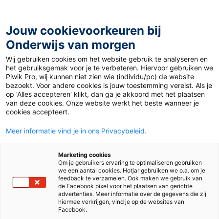
Ga
naar
de
Jouw cookievoorkeuren bij
inhoud
Onderwijs van morgen
Wij gebruiken cookies om het website gebruik te analyseren en
Home
»
Materiaal 12+
»
Geen probleem: ik rij elektrisch
het gebruiksgemak voor je te verbeteren. Hiervoor gebruiken we
Piwik Pro, wij kunnen niet zien wie (individu/pc) de website
bezoekt. Voor andere cookies is jouw toestemming vereist. Als je
17 maart 2026
op ‘Alles accepteren’ klikt, dan ga je akkoord met het plaatsen
Geen probleem: ik
van deze cookies. Onze website werkt het beste wanneer je
cookies accepteert.
rij elektrisch
Meer informatie vind je in ons Privacybeleid.
Marketing cookies
Om je gebruikers ervaring te optimaliseren gebruiken
MBO
we een aantal cookies. Hotjar gebruiken we o.a. om je
feedback te verzamelen. Ook maken we gebruik van
de Facebook pixel voor het plaatsen van gerichte
advertenties. Meer informatie over de gegevens die zij
Vak
Burgerschap
hiermee verkrijgen, vind je op de websites van
Facebook.