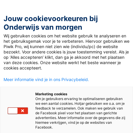
Ga
naar
de
Jouw cookievoorkeuren bij
inhoud
Onderwijs van morgen
Wij gebruiken cookies om het website gebruik te analyseren en
Home
»
Materiaal 12+
»
Feit of fictie: Rusland profiteert
het gebruiksgemak voor je te verbeteren. Hiervoor gebruiken we
van sancties
Piwik Pro, wij kunnen niet zien wie (individu/pc) de website
bezoekt. Voor andere cookies is jouw toestemming vereist. Als je
op ‘Alles accepteren’ klikt, dan ga je akkoord met het plaatsen
4 december 2023
Door
Esther Heurter
van deze cookies. Onze website werkt het beste wanneer je
Feit of fictie:
cookies accepteert.
Meer informatie vind je in ons Privacybeleid.
Rusland profiteert
Marketing cookies
van sancties
Om je gebruikers ervaring te optimaliseren gebruiken
we een aantal cookies. Hotjar gebruiken we o.a. om je
feedback te verzamelen. Ook maken we gebruik van
de Facebook pixel voor het plaatsen van gerichte
advertenties. Meer informatie over de gegevens die zij
VO
MBO
hiermee verkrijgen, vind je op de websites van
Facebook.