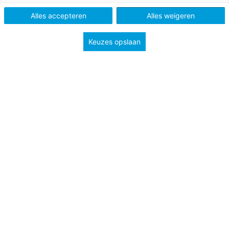
Alles accepteren
Alles weigeren
Vak
Nederlands
Schooltype
Bovenbouw havo/vwo
Mbo
Keuzes opslaan
Niveau
3F