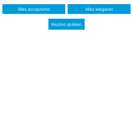
Schooltype
Bovenbouw havo/vwo
Mbo
Alles accepteren
Alles weigeren
Niveau
B1
Keuzes opslaan