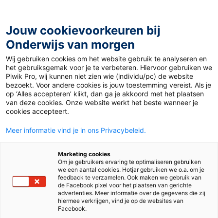
Ga
naar
de
Jouw cookievoorkeuren bij
inhoud
Onderwijs van morgen
Wij gebruiken cookies om het website gebruik te analyseren en
Home
»
Materiaal 12+
»
Énigmes bleu-blanc-rouge
het gebruiksgemak voor je te verbeteren. Hiervoor gebruiken we
Piwik Pro, wij kunnen niet zien wie (individu/pc) de website
bezoekt. Voor andere cookies is jouw toestemming vereist. Als je
27 mei 2022
Door
Frans Auteur
op ‘Alles accepteren’ klikt, dan ga je akkoord met het plaatsen
Énigmes bleu-
van deze cookies. Onze website werkt het beste wanneer je
cookies accepteert.
blanc-rouge
Meer informatie vind je in ons Privacybeleid.
Marketing cookies
Om je gebruikers ervaring te optimaliseren gebruiken
VO
MBO
we een aantal cookies. Hotjar gebruiken we o.a. om je
feedback te verzamelen. Ook maken we gebruik van
de Facebook pixel voor het plaatsen van gerichte
advertenties. Meer informatie over de gegevens die zij
Vak
Frans
hiermee verkrijgen, vind je op de websites van
Facebook.