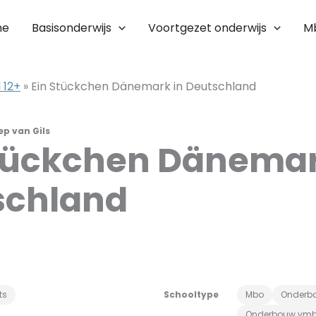
me
Basisonderwijs
Voortgezet onderwijs
M
 12+
»
Ein Stückchen Dänemark in Deutschland
ep van Gils
tückchen Dänemar
schland
ts
Schooltype
Mbo
Onderb
Onderbouw vm