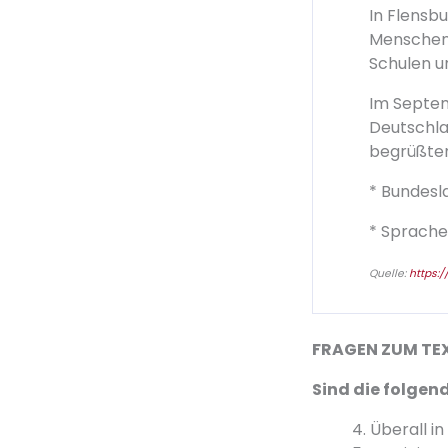
In Flensb
Menschen.
Schulen u
Im Septem
Deutschla
begrüßten 
* Bundesl
* Sprache
Quelle:
https:
FRAGEN ZUM TE
Sind die folgen
4. Überall 