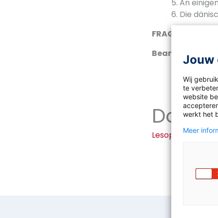
5. An einig
6. Die däni
FRAGE NACH DE
Beantwortet die
Jouw 
7. Hat Deuts
Wij gebrui
nach.
te verbeter
website bez
accepteren
Downl
werkt het 
Meer inform
Lesopener-ob-we