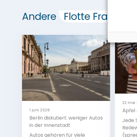
Andere
Flotte Frage
Du
22 mei
Äpfel 
1 juni 2026
Berlin diskutiert: weniger Autos
Jede 
in der Innenstadt
Rede
Autos gehören für viele
(spre