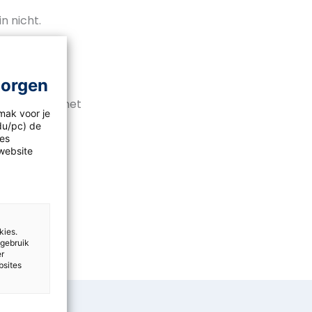
n nicht.
morgen
ell im Internet
mak voor je
idu/pc) de
les
website
nd
kies.
 gebruik
er
bsites