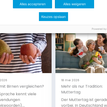
Alles accepteren
Alles weigeren
its
Keuzes opslaan
Powered by
 2026
18 mei 2026
mit Birnen vergleichen?
Mehr als nur Tradition:
Muttertag
Sprache kennt viele
wendungen
Der Muttertag ist gerad
ekwoorden).
vorbei. In Deutschland w