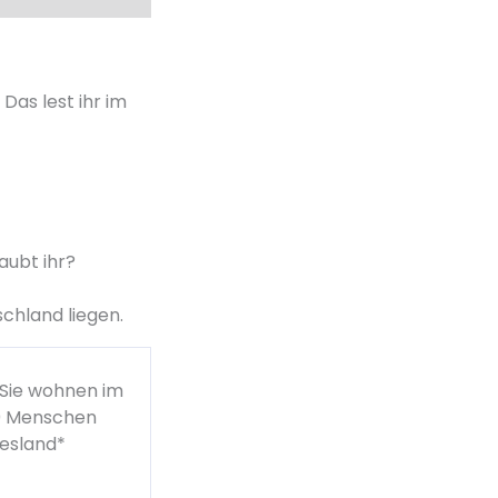
as lest ihr im
aubt ihr?
chland liegen.
 Sie wohnen im
00 Menschen
desland*