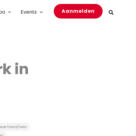
Aanmelden
bo
Events
Zoeken
k in
ouw havo/vwo
bo