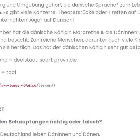
urg und Umgebung gehört die dänische Sprache* zum Leb
 Es gibt viele Konzerte, Theaterstücke oder Treffen auf D
nterrichten sogar auf Dänisch!
ber hat die dänische Königin Margrethe II. die Däninnen 
nd besucht. Zahlreiche Menschen, darunter auch viele Ki
sie herzlich. Das hat der dänischen Königin sehr gut gefa
and = deelstaat, soort provincie
 = taal
//www.baeren-blatt.de/
(Bewerkt)
XT
den Behauptungen richtig oder falsch?
in Deutschland leben Däninnen und Dänen.