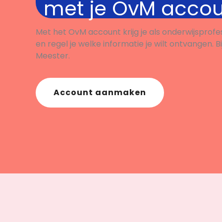
met je OvM acco
Met het OvM account krijg je als onderwijsprofe
en regel je welke informatie je wilt ontvangen. B
Meester.
Account aanmaken