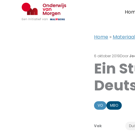
Ga
naar
Ho
de
inhoud
Home
»
Materiaal
6 oktober 2019
Door
Jo
Ein S
Deut
VO
MBO
Vak
Dui