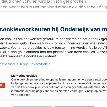
en deutschen Schulen wird Dänisch gesprochen.
schen Menschen in Deutschland mögen die dänische Königi
M LESEN
se Frage in Zweiergruppen auf Niederländisch.
cookievoorkeuren bij Onderwijs van 
chland auch einen König oder eine Königin? Schaut eventu
ken cookies om het website gebruik te analyseren en het gebruiksge
en. Hiervoor gebruiken we Piwik Pro, wij kunnen niet zien wie (indiv
oekt. Voor andere cookies is jouw toestemming vereist. Als je op ‘Al
’ klikt, dan ga je akkoord met het plaatsen van deze cookies. Onze 
oads
beste wanneer je cookies accepteert.
atie vind je in ons Privacybeleid.
ek 41-Antworten Ein Stückchen Dänemark in Deutschla
Marketing cookies
Om je gebruikers ervaring te optimaliseren gebruiken we een aantal coo
Hotjar gebruiken we o.a. om je feedback te verzamelen. Ook maken we
van de Facebook pixel voor het plaatsen van gerichte advertenties. Me
informatie over de gegevens die zij hiermee verkrijgen, vind je op de we
van Facebook.