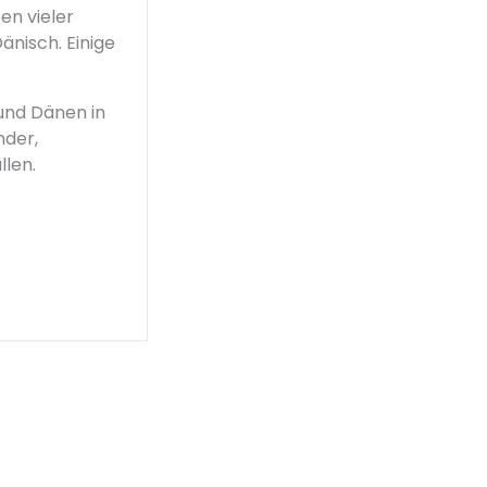
en vieler
änisch. Einige
und Dänen in
nder,
llen.