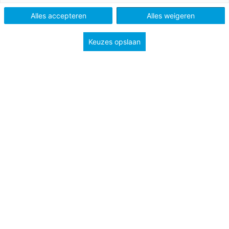
Niveau
A2
B1
Alles accepteren
Alles weigeren
Keuzes opslaan
Ihr habt bestimmt schon mal einen Weihnachtsstollen*