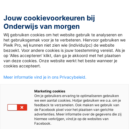
Ga
naar
de
Jouw cookievoorkeuren bij
inhoud
Onderwijs van morgen
Wij gebruiken cookies om het website gebruik te analyseren en
Home
»
Materiaal 12+
»
Dresdner Stolle
het gebruiksgemak voor je te verbeteren. Hiervoor gebruiken we
Piwik Pro, wij kunnen niet zien wie (individu/pc) de website
bezoekt. Voor andere cookies is jouw toestemming vereist. Als je
17 december 2019
Door
Joep van Gils
op ‘Alles accepteren’ klikt, dan ga je akkoord met het plaatsen
Dresdner Stolle
van deze cookies. Onze website werkt het beste wanneer je
cookies accepteert.
Meer informatie vind je in ons Privacybeleid.
VO
MBO
Marketing cookies
Om je gebruikers ervaring te optimaliseren gebruiken
we een aantal cookies. Hotjar gebruiken we o.a. om je
Vak
Duits
feedback te verzamelen. Ook maken we gebruik van
de Facebook pixel voor het plaatsen van gerichte
advertenties. Meer informatie over de gegevens die zij
Schooltype
Mbo
Onderbouw havo/vwo
hiermee verkrijgen, vind je op de websites van
Onderbouw vmbo
Facebook.