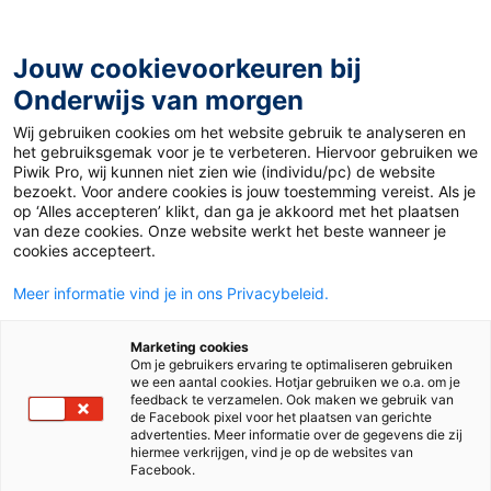
Ga
naar
de
Jouw cookievoorkeuren bij
inhoud
Onderwijs van morgen
Wij gebruiken cookies om het website gebruik te analyseren en
Home
»
Materiaal 12+
»
Deutschland zu Gast in Thüringen
het gebruiksgemak voor je te verbeteren. Hiervoor gebruiken we
Piwik Pro, wij kunnen niet zien wie (individu/pc) de website
bezoekt. Voor andere cookies is jouw toestemming vereist. Als je
3 oktober 2022
Door
Tina Brosien
op ‘Alles accepteren’ klikt, dan ga je akkoord met het plaatsen
Deutschland zu Gast
van deze cookies. Onze website werkt het beste wanneer je
cookies accepteert.
in Thüringen
Meer informatie vind je in ons Privacybeleid.
Marketing cookies
Om je gebruikers ervaring te optimaliseren gebruiken
VO
MBO
we een aantal cookies. Hotjar gebruiken we o.a. om je
feedback te verzamelen. Ook maken we gebruik van
de Facebook pixel voor het plaatsen van gerichte
advertenties. Meer informatie over de gegevens die zij
Vak
Duits
hiermee verkrijgen, vind je op de websites van
Facebook.