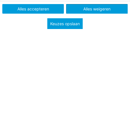
Schooltype
Bovenbouw havo/vwo
Mbo
Alles accepteren
Alles weigeren
Niveau
A2
Keuzes opslaan
In der Landeshauptstadt Erfurt werden dieses Jahr vom 1.