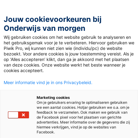
Ga
naar
de
Jouw cookievoorkeuren bij
inhoud
Onderwijs van morgen
Wij gebruiken cookies om het website gebruik te analyseren en
Home
»
Materiaal 12+
»
De wereld tussen de tegenpolen
het gebruiksgemak voor je te verbeteren. Hiervoor gebruiken we
Piwik Pro, wij kunnen niet zien wie (individu/pc) de website
bezoekt. Voor andere cookies is jouw toestemming vereist. Als je
3 november 2025
Door
Paulien Sigmans
op ‘Alles accepteren’ klikt, dan ga je akkoord met het plaatsen
De wereld tussen de
van deze cookies. Onze website werkt het beste wanneer je
cookies accepteert.
tegenpolen
Meer informatie vind je in ons Privacybeleid.
Marketing cookies
Om je gebruikers ervaring te optimaliseren gebruiken
VO
we een aantal cookies. Hotjar gebruiken we o.a. om je
feedback te verzamelen. Ook maken we gebruik van
de Facebook pixel voor het plaatsen van gerichte
advertenties. Meer informatie over de gegevens die zij
Vak
Nederlands
hiermee verkrijgen, vind je op de websites van
Facebook.