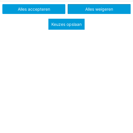
Schooltype
Bovenbouw havo/vwo
Alles accepteren
Alles weigeren
Niveau
3F
Keuzes opslaan
Caroline van der Plas leest nooit boeken. Ze heeft er
geen tijd voor, geeft ze aan. Schrijver Bibi Dumon Tak