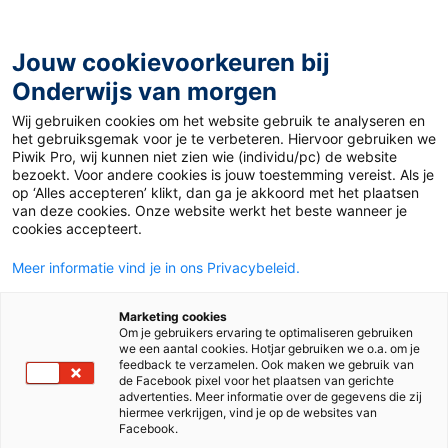
Ga
naar
de
Jouw cookievoorkeuren bij
inhoud
Onderwijs van morgen
Wij gebruiken cookies om het website gebruik te analyseren en
Home
»
Materiaal 12+
»
De gevolgen van de verkiezingen
het gebruiksgemak voor je te verbeteren. Hiervoor gebruiken we
in de Verenigde Staten voor Nederland
Piwik Pro, wij kunnen niet zien wie (individu/pc) de website
bezoekt. Voor andere cookies is jouw toestemming vereist. Als je
op ‘Alles accepteren’ klikt, dan ga je akkoord met het plaatsen
4 november 2024
Door
de redactie
van deze cookies. Onze website werkt het beste wanneer je
De gevolgen van de
cookies accepteert.
Meer informatie vind je in ons Privacybeleid.
verkiezingen in de
Marketing cookies
Verenigde Staten
Om je gebruikers ervaring te optimaliseren gebruiken
we een aantal cookies. Hotjar gebruiken we o.a. om je
feedback te verzamelen. Ook maken we gebruik van
voor Nederland
de Facebook pixel voor het plaatsen van gerichte
advertenties. Meer informatie over de gegevens die zij
hiermee verkrijgen, vind je op de websites van
Facebook.