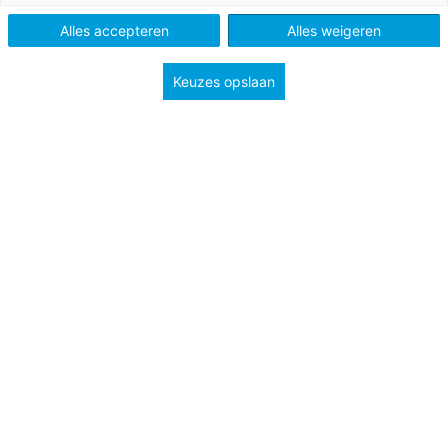
VO
Alles accepteren
Alles weigeren
Keuzes opslaan
Vak
Aardrijkskunde
Schooltype
Bovenbouw havo/vwo
Bovenbouw vmbo
Onderwerp
globalisering
Nog even en dan zijn er verkiezingen in Amerika.
Misschien is het een ver-van-je-bedshow, maar wat
er in Amerika gebeurt, heeft ook invloed op
Nederland, Denk bijvoorbeeld aan de afspraken
binnen de NAVO. In deze lesbrief onderzoek je hoe de
verkiezingen in de Verenigde Staten werken. De
resultaten van je onderzoek verwerk je in een
poster.