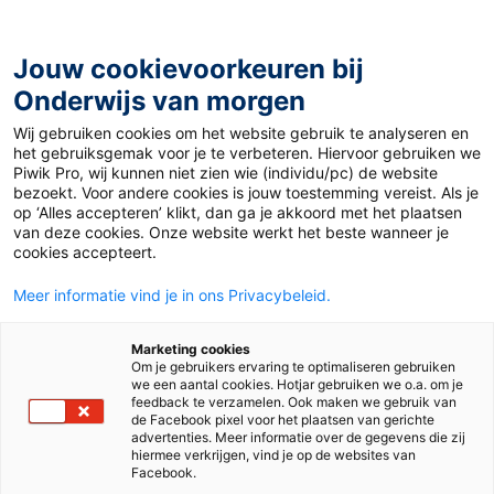
Ga
naar
de
Jouw cookievoorkeuren bij
inhoud
Onderwijs van morgen
Wij gebruiken cookies om het website gebruik te analyseren en
Home
»
Materiaal 12+
»
Coronavirus
het gebruiksgemak voor je te verbeteren. Hiervoor gebruiken we
Piwik Pro, wij kunnen niet zien wie (individu/pc) de website
bezoekt. Voor andere cookies is jouw toestemming vereist. Als je
27 januari 2020
Door
Paulien Sigmans
op ‘Alles accepteren’ klikt, dan ga je akkoord met het plaatsen
Coronavirus
van deze cookies. Onze website werkt het beste wanneer je
cookies accepteert.
Meer informatie vind je in ons Privacybeleid.
VO
MBO
Marketing cookies
Om je gebruikers ervaring te optimaliseren gebruiken
we een aantal cookies. Hotjar gebruiken we o.a. om je
Vak
Nederlands
feedback te verzamelen. Ook maken we gebruik van
de Facebook pixel voor het plaatsen van gerichte
advertenties. Meer informatie over de gegevens die zij
Schooltype
Bovenbouw havo/vwo
Mbo
hiermee verkrijgen, vind je op de websites van
Facebook.
Niveau
3F