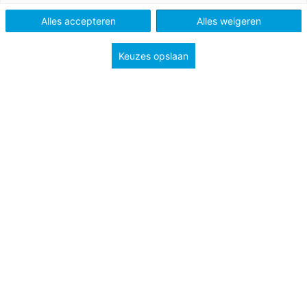
Alles accepteren
Alles weigeren
Keuzes opslaan
De Chinese stad Wuhan is vanaf 26 januari 2020
helemaal afgesloten vanwege de uitbraak van het
nieuwe coronavirus. Inmiddels zijn al tientallen mensen