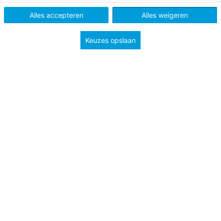
Alles accepteren
Alles weigeren
Keuzes opslaan
Afgelopen week kwam ChatGPT regelmatig in het
nieuws. ChatGPT is een chatbot die ontwikkeld is
door OpenAI. De chatbot is gespecialiseerd in het
produceren van tekst en is zelflerend door