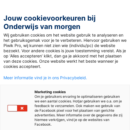
Ga
naar
de
Jouw cookievoorkeuren bij
inhoud
Onderwijs van morgen
Wij gebruiken cookies om het website gebruik te analyseren en
Home
»
Materiaal 12+
»
ChatGPT
het gebruiksgemak voor je te verbeteren. Hiervoor gebruiken we
Piwik Pro, wij kunnen niet zien wie (individu/pc) de website
bezoekt. Voor andere cookies is jouw toestemming vereist. Als je
14 december 2022
Door
Paulien Sigmans
op ‘Alles accepteren’ klikt, dan ga je akkoord met het plaatsen
ChatGPT
van deze cookies. Onze website werkt het beste wanneer je
cookies accepteert.
Meer informatie vind je in ons Privacybeleid.
VO
MBO
Marketing cookies
Om je gebruikers ervaring te optimaliseren gebruiken
we een aantal cookies. Hotjar gebruiken we o.a. om je
Vak
Nederlands
feedback te verzamelen. Ook maken we gebruik van
de Facebook pixel voor het plaatsen van gerichte
advertenties. Meer informatie over de gegevens die zij
Schooltype
Bovenbouw havo/vwo
Mbo
hiermee verkrijgen, vind je op de websites van
Facebook.
Niveau
2F
3F