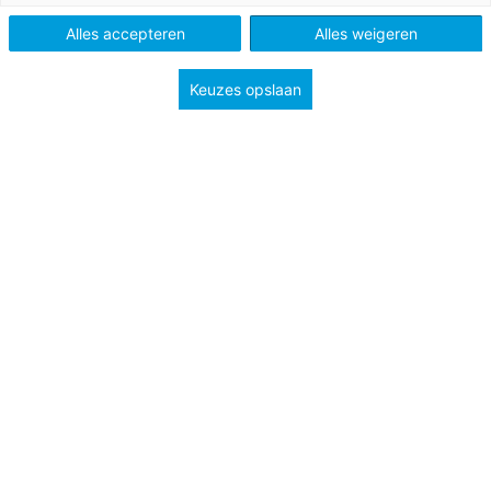
Onderbouw havo/vwo
Onderbouw vmbo
Alles accepteren
Alles weigeren
Niveau
B2
Keuzes opslaan