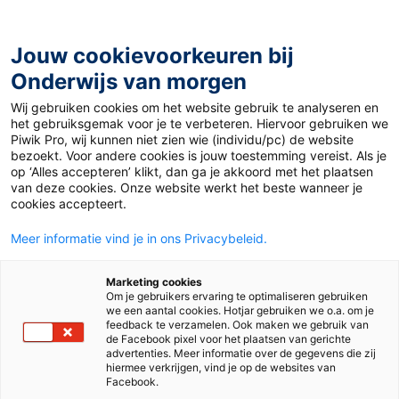
Ga
naar
de
Jouw cookievoorkeuren bij
inhoud
Onderwijs van morgen
Wij gebruiken cookies om het website gebruik te analyseren en
Home
»
Materiaal 12+
»
Book Smart
het gebruiksgemak voor je te verbeteren. Hiervoor gebruiken we
Piwik Pro, wij kunnen niet zien wie (individu/pc) de website
bezoekt. Voor andere cookies is jouw toestemming vereist. Als je
6 januari 2025
Door
Lucie Schaap
op ‘Alles accepteren’ klikt, dan ga je akkoord met het plaatsen
Book Smart
van deze cookies. Onze website werkt het beste wanneer je
cookies accepteert.
Meer informatie vind je in ons Privacybeleid.
VO
MBO
Marketing cookies
Om je gebruikers ervaring te optimaliseren gebruiken
we een aantal cookies. Hotjar gebruiken we o.a. om je
Vak
Engels
feedback te verzamelen. Ook maken we gebruik van
de Facebook pixel voor het plaatsen van gerichte
advertenties. Meer informatie over de gegevens die zij
Schooltype
Bovenbouw havo/vwo
hiermee verkrijgen, vind je op de websites van
Bovenbouw vmbo
Mbo
Facebook.