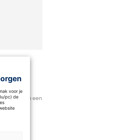
morgen
mak voor je
idu/pc) de
derd wordt om een
les
van Liam
website