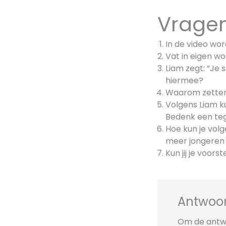
Vragen
In de video w
Vat in eigen w
Liam zegt: “Je s
hiermee?
Waarom zetten
Volgens Liam k
Bedenk een teg
Hoe kun je vol
meer jongeren
Kun jij je voor
Antwoor
Om de antwo