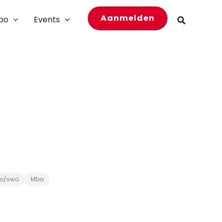
Aanmelden
bo
Events
Zoeken
o/vwo
Mbo