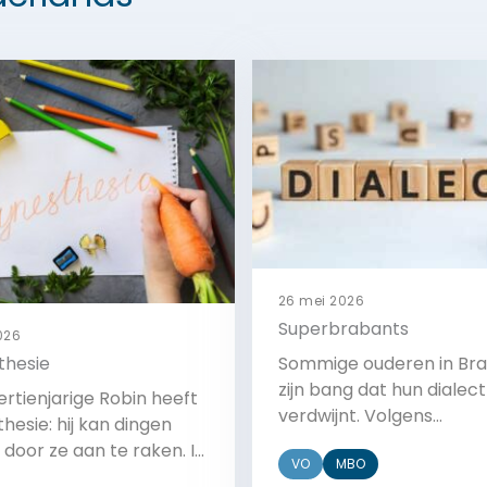
26 mei 2026
Superbrabants
2026
thesie
Sommige ouderen in Br
zijn bang dat hun dialect
rtienjarige Robin heeft
verdwijnt. Volgens
hesie: hij kan dingen
sociolinguïst Kristel Dore
 door ze aan te raken. In
VO
MBO
hoeven ze daar niet ba
video van het NOS