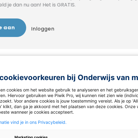
d je dan nu aan! Het is GRATIS.
e aan
Inloggen
 slag
cookievoorkeuren bij Onderwijs van 
ken cookies om het website gebruik te analyseren en het gebruiksge
en. Hiervoor gebruiken we Piwik Pro, wij kunnen niet zien wie (indiv
 verhaal vanuit het perspectief van een jongere die bena
oekt. Voor andere cookies is jouw toestemming vereist. Als je op ‘Al
Laat de uitdrukking ‘snitches get stitches’ en het advies 
’ klikt, dan ga je akkoord met het plaatsen van deze cookies. Onze 
uw verhaal. Gebruik minimaal 500 woorden.
beste wanneer je cookies accepteert.
atie vind je in ons Privacybeleid.
Marketing cookies