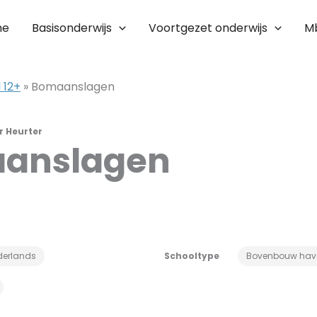
me
Basisonderwijs
Voortgezet onderwijs
M
 12+
»
Bomaanslagen
r Heurter
anslagen
derlands
Schooltype
Bovenbouw hav