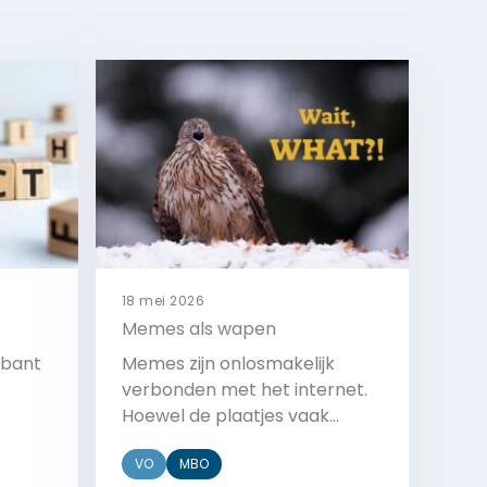
18 mei 2026
Memes als wapen
abant
Memes zijn onlosmakelijk
verbonden met het internet.
Hoewel de plaatjes vaak
leijers
onschuldig lijken, hebben ze
VO
MBO
ng
meer invloed dan je misschien