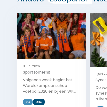
8 juni 2026
Sportzomerhit
1 juni 
Volgende week begint het
Synes
Wereldkampioenschap
De vee
voetbal 2026 en bij een WK
synest
horen natuurlijk liedjes. Wat
ruiken
VO
MBO
wordt de sportzomerhit van
deze 