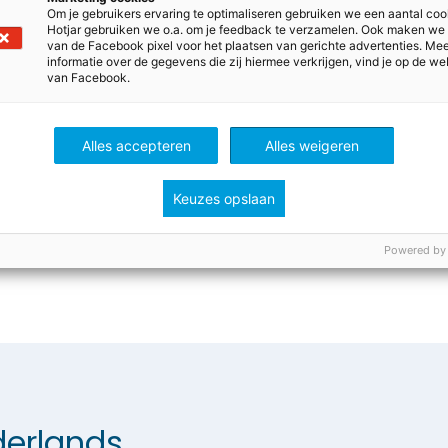
Om je gebruikers ervaring te optimaliseren gebruiken we een aantal coo
je dat de straffen voor jongeren variëren van een taakstr
Hotjar gebruiken we o.a. om je feedback te verzamelen. Ook maken we
 paar maanden. In bijna alle gevallen moeten jongeren ee
van de Facebook pixel voor het plaatsen van gerichte advertenties. Me
informatie over de gegevens die zij hiermee verkrijgen, vind je op de we
 betalen. Wat vind jij een passende straf voor Liam? For
van Facebook.
t.
l een Lagerhuisdebat over een passende straf voor Liam. 
Alles accepteren
Alles weigeren
over het Lagerhuisdebat.
Keuzes opslaan
rs van
Talent
en
Taalblokken Nederlands
Powered by
erlands