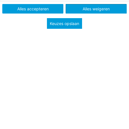
Alles accepteren
Alles weigeren
Vak
Frans
Schooltype
Bovenbouw havo/vwo
Mbo
Keuzes opslaan
Niveau
B1