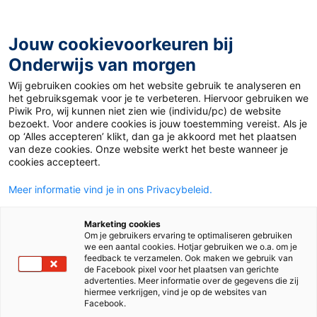
Ga
naar
de
Jouw cookievoorkeuren bij
inhoud
Onderwijs van morgen
Wij gebruiken cookies om het website gebruik te analyseren en
Home
»
Materiaal 12+
»
Artistes francophones d’origine
het gebruiksgemak voor je te verbeteren. Hiervoor gebruiken we
africaine
Piwik Pro, wij kunnen niet zien wie (individu/pc) de website
bezoekt. Voor andere cookies is jouw toestemming vereist. Als je
op ‘Alles accepteren’ klikt, dan ga je akkoord met het plaatsen
1 november 2022
Door
Emma Verweij
van deze cookies. Onze website werkt het beste wanneer je
Artistes
cookies accepteert.
Meer informatie vind je in ons Privacybeleid.
francophones
Marketing cookies
d’origine africaine
Om je gebruikers ervaring te optimaliseren gebruiken
we een aantal cookies. Hotjar gebruiken we o.a. om je
feedback te verzamelen. Ook maken we gebruik van
de Facebook pixel voor het plaatsen van gerichte
advertenties. Meer informatie over de gegevens die zij
VO
MBO
hiermee verkrijgen, vind je op de websites van
Facebook.