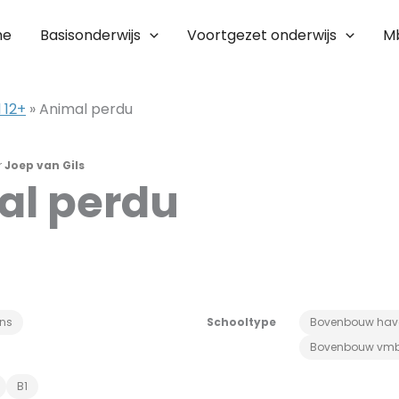
me
Basisonderwijs
Voortgezet onderwijs
M
 12+
»
Animal perdu
r
Joep van Gils
al perdu
ans
Schooltype
Bovenbouw hav
Bovenbouw vm
B1