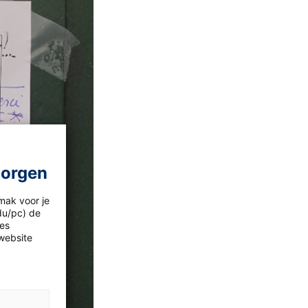
morgen
mak voor je
idu/pc) de
les
website