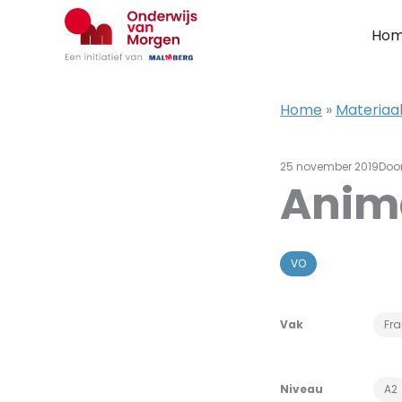
Ga
naar
Ho
de
inhoud
Home
»
Materiaal
25 november 2019
Doo
Anim
VO
Vak
Fr
Niveau
A2