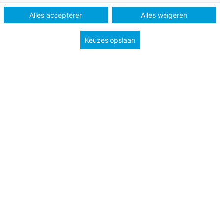
Niveau
A2
B1
B2
Alles accepteren
Alles weigeren
Keuzes opslaan
Avec une plateforme de création numérique
La 3e Scène
(les deux autres scènes sont le Palais Garnier et l’Opéra
Bastille), l’Opéra de Paris s’ouvre au grand public. Créée
en 2015, cet espace d’expression artistique regroupe plus
d’une soixantaine de courts-métrages et de réalisateurs.
1. Regardez et écoutez
Pablo Paris Satie
, un film de
Michel Ocelot (4’46’’).
2. Notez ensuite en mots-clés et avec le plus de