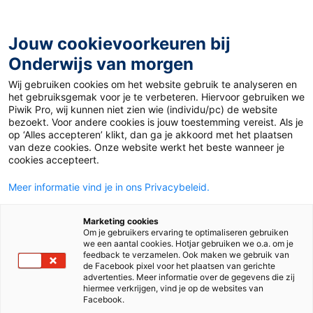
Ga
naar
de
Jouw cookievoorkeuren bij
inhoud
Onderwijs van morgen
Wij gebruiken cookies om het website gebruik te analyseren en
Home
»
Materiaal 12+
»
Air de Danse
het gebruiksgemak voor je te verbeteren. Hiervoor gebruiken we
Piwik Pro, wij kunnen niet zien wie (individu/pc) de website
bezoekt. Voor andere cookies is jouw toestemming vereist. Als je
1 februari 2021
Door
Frans Auteur
op ‘Alles accepteren’ klikt, dan ga je akkoord met het plaatsen
Air de Danse
van deze cookies. Onze website werkt het beste wanneer je
cookies accepteert.
Meer informatie vind je in ons Privacybeleid.
VO
MBO
Marketing cookies
Om je gebruikers ervaring te optimaliseren gebruiken
we een aantal cookies. Hotjar gebruiken we o.a. om je
Vak
Frans
feedback te verzamelen. Ook maken we gebruik van
de Facebook pixel voor het plaatsen van gerichte
advertenties. Meer informatie over de gegevens die zij
Schooltype
Bovenbouw havo/vwo
hiermee verkrijgen, vind je op de websites van
Bovenbouw vmbo
Mbo
Facebook.