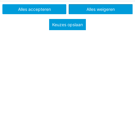
Onderbouw havo/vwo
Onderbouw vmbo
Alles accepteren
Alles weigeren
Niveau
B1
Keuzes opslaan