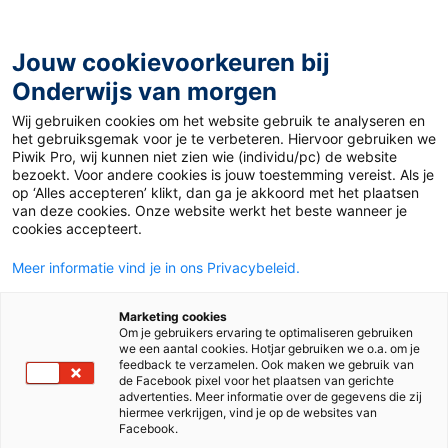
Ga
naar
de
Jouw cookievoorkeuren bij
inhoud
Onderwijs van morgen
Wij gebruiken cookies om het website gebruik te analyseren en
Home
»
Materiaal 12+
»
AI
het gebruiksgemak voor je te verbeteren. Hiervoor gebruiken we
Piwik Pro, wij kunnen niet zien wie (individu/pc) de website
bezoekt. Voor andere cookies is jouw toestemming vereist. Als je
4 november 2025
Door
Lucie Schaap
op ‘Alles accepteren’ klikt, dan ga je akkoord met het plaatsen
AI
van deze cookies. Onze website werkt het beste wanneer je
cookies accepteert.
Meer informatie vind je in ons Privacybeleid.
VO
MBO
Marketing cookies
Om je gebruikers ervaring te optimaliseren gebruiken
we een aantal cookies. Hotjar gebruiken we o.a. om je
Vak
Engels
feedback te verzamelen. Ook maken we gebruik van
de Facebook pixel voor het plaatsen van gerichte
advertenties. Meer informatie over de gegevens die zij
Schooltype
Bovenbouw havo/vwo
hiermee verkrijgen, vind je op de websites van
Bovenbouw vmbo
Mbo
Facebook.