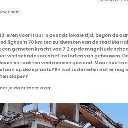
ieve aarde
: even voor 11 uur ’s avonds lokale tijd, begon de aa
bied ligt zo’n 70 km ten zuidwesten van de stad Marra
 een gemeten kracht van 7,2 op de magnitude schaa
oor veel schade zoals het instorten van gebouwen. O
leven en raakten veel mensen gewond. Maar hoe kan
taan op deze plaats? En wat is de reden dat er nog 
ten slapen?
 leer je daar meer over.