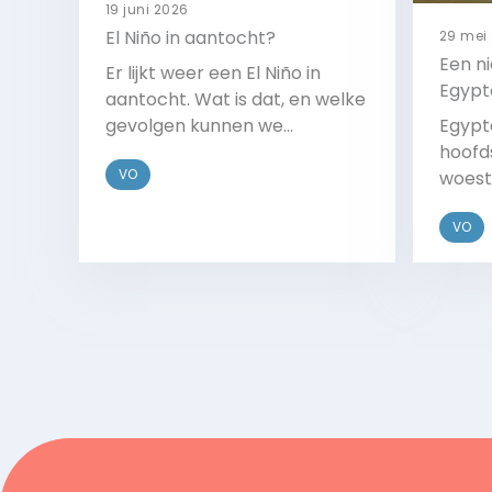
19 juni 2026
El Niño in aantocht?
29 mei
Een n
Er lijkt weer een El Niño in
Egypt
aantocht. Wat is dat, en welke
gevolgen kunnen we
Egypt
verwachten?
hoofd
VO
woest
nodig
VO
Bekijk