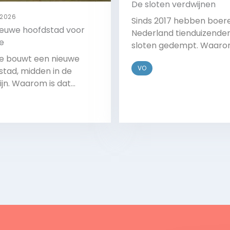
De sloten verdwijnen
 2026
Sinds 2017 hebben boere
ieuwe hoofdstad voor
Nederland tienduizende
e
sloten gedempt. Waar
doen ze dat? En wat zijn
e bouwt een nieuwe
VO
gevolgen?
stad, midden in de
ijn. Waarom is dat
?
Bekijk
Bekijk