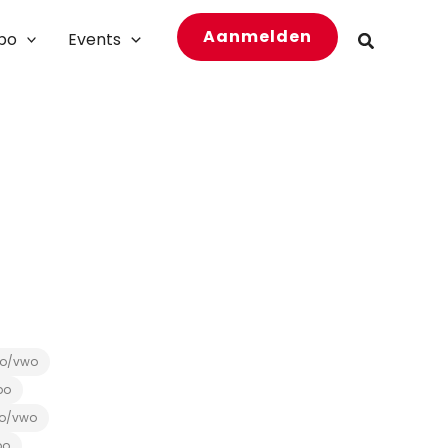
Aanmelden
bo
Events
Zoeken
o/vwo
bo
o/vwo
bo