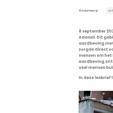
Onderwerp
act
8 september 2023
Adassil. Dit ge
aardbeving met
zorgde direct v
mensen om het 
aardbeving onts
veel mensen bui
In deze lesbrief