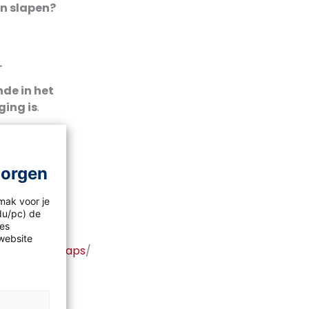
en slapen?
.
de in het
ging is
.
ee redenen
morgen
en van de
mak voor je
idu/pc) de
les
website
 op
Google maps
/
er veel