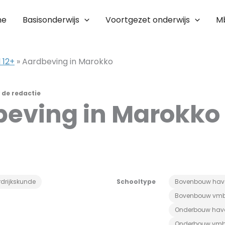
me
Basisonderwijs
Voortgezet onderwijs
M
 12+
»
Aardbeving in Marokko
r
de redactie
beving in Marokko
drijkskunde
Schooltype
Bovenbouw hav
Bovenbouw vm
Onderbouw hav
Onderbouw vm