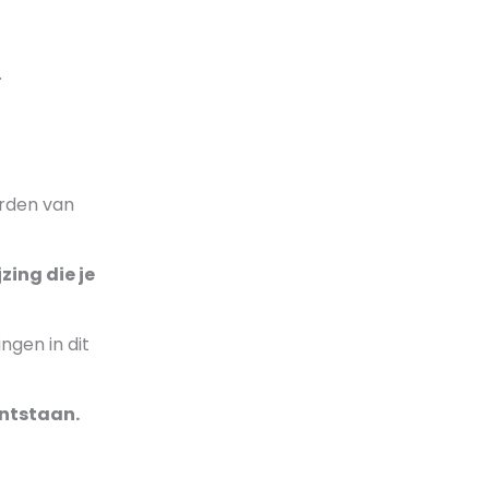
n.
orden van
zing die je
ngen in dit
ontstaan.