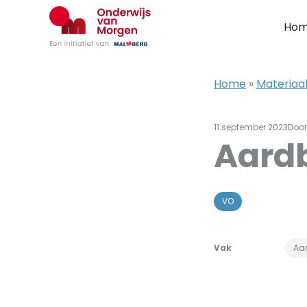
Ga
naar
Ho
de
inhoud
Home
»
Materiaal
11 september 2023
Doo
Aard
VO
Vak
Aar