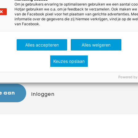
llen bij een aardbeving.
Om je gebruikers ervaring te optimaliseren gebruiken we een aantal coo
Hotjar gebruiken we o.a. om je feedback te verzamelen. Ook maken we
vanuit de economische dimensie waarom er ook veel 
van de Facebook pixel voor het plaatsen van gerichte advertenties. Me
informatie over de gegevens die zij hiermee verkrijgen, vind je op de we
 de dorpen in de Hoge Atlas.
van Facebook.
Alles accepteren
Alles weigeren
den bekijken
Keuzes opslaan
orden te kunnen zien, moet je zijn ingelogd. Heb je nog 
d je dan nu aan! Het is GRATIS.
Powered by
e aan
Inloggen