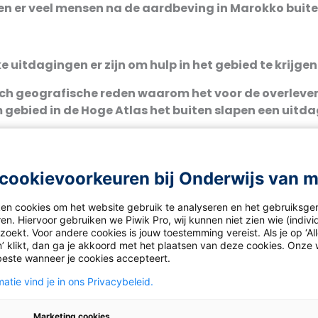
en er veel mensen na de aardbeving in Marokko buit
e uitdagingen er zijn om hulp in het gebied te krijgen
isch geografische reden waarom het voor de overleven
ebied in de Hoge Atlas het buiten slapen een uitda
 ligging van het epicentrum erg belangrijk? Geef tw
belang is.
cookievoorkeuren bij Onderwijs van 
t epicentrum is erg belangrijk om een inschatting te mak
aardbeving.
ken cookies om het website gebruik te analyseren en het gebruiksge
en. Hiervoor gebruiken we Piwik Pro, wij kunnen niet zien wie (indiv
las de kaart van Marrakech.
oekt. Voor andere cookies is jouw toestemming vereist. Als je op ‘Al
’ klikt, dan ga je akkoord met het plaatsen van deze cookies. Onze 
 oudste gedeelte van de stad Marrakech. Bekijk de foto’s
beste wanneer je cookies accepteert.
atie vind je in ons Privacybeleid.
arom de bouwstijl in Marrakech ervoor kan zorgen dat 
Marketing cookies