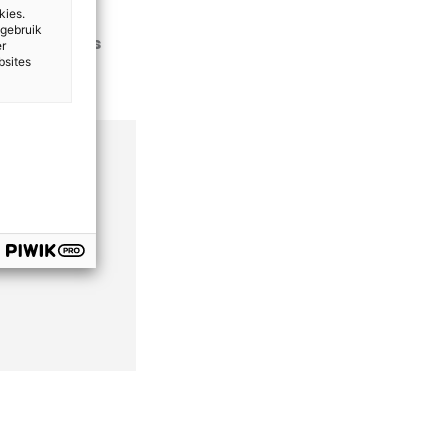
kies.
 gebruik
slachtoffers
er
bsites
geen