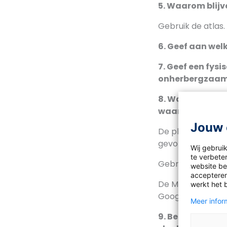
5. Waarom blijv
Gebruik de atlas.
6. Geef aan welk
7. Geef een fys
onherbergzaam g
8. Waarom is de
waarom dit van 
Jouw 
De plaats van he
gevolgen van de 
Wij gebrui
te verbeter
Gebruik in de at
website bez
accepteren
De Medina is het
werkt het 
Google Earth.
Meer inform
9. Beschrijf wa