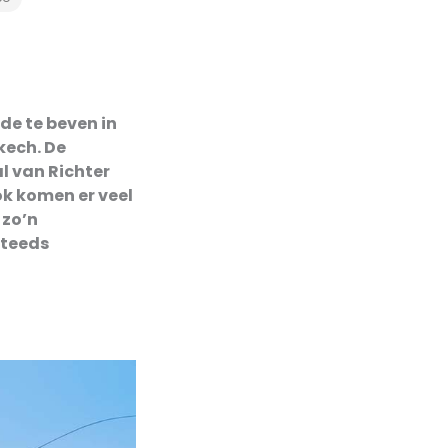
rde te beven in
kech. De
l van Richter
ok komen er veel
 zo’n
steeds