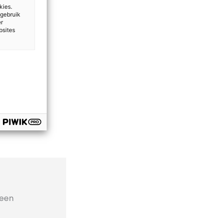
kies.
 gebruik
er
bsites
geen