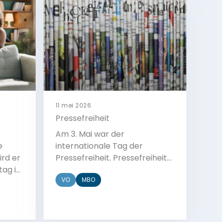
11 mei 2026
Pressefreiheit
Am 3. Mai war der
e
internationale Tag der
ird er
Pressefreiheit. Pressefreiheit
tag im
bedeutet, dass
VO
MBO
 in
Journalistinnen und
r Tag
Journalisten über alles
berichten können und offen
n
ihre Meinung sagen dürfen. In