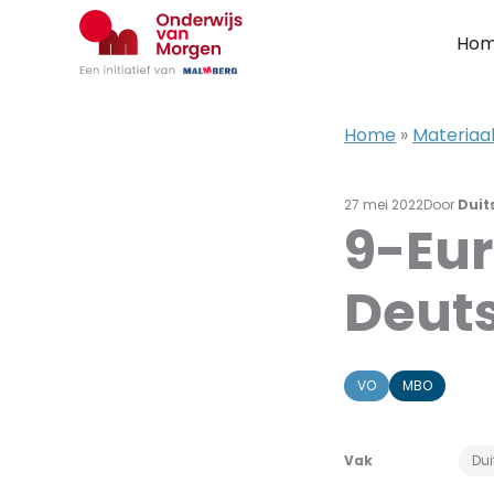
Ga
naar
Ho
de
inhoud
Home
»
Materiaal
27 mei 2022
Door
Duit
9-Eur
Deut
VO
MBO
Vak
Dui