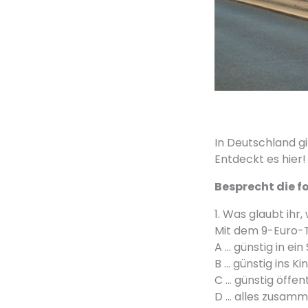
In Deutschland 
Entdeckt es hier!
Besprecht die f
1. Was glaubt ih
Mit dem 9-Euro-
A … günstig in e
B … günstig ins K
C … günstig öffe
D … alles zusam