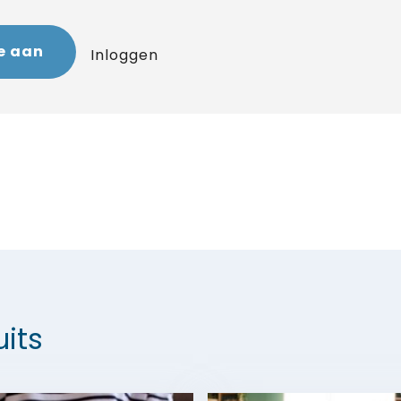
e aan
Inloggen
its