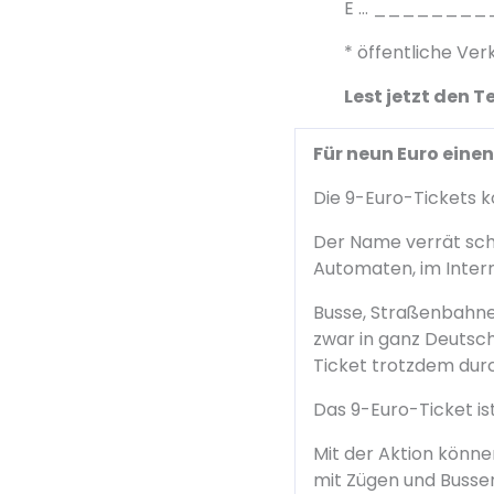
E … ________
* öffentliche Ve
Lest jetzt den 
Für neun Euro eine
Die 9-Euro-Tickets k
Der Name verrät scho
Automaten, im Inter
Busse, Straßenbahne
zwar in ganz Deutsch
Ticket trotzdem durc
Das 9-Euro-Ticket ist
Mit der Aktion könne
mit Zügen und Busse