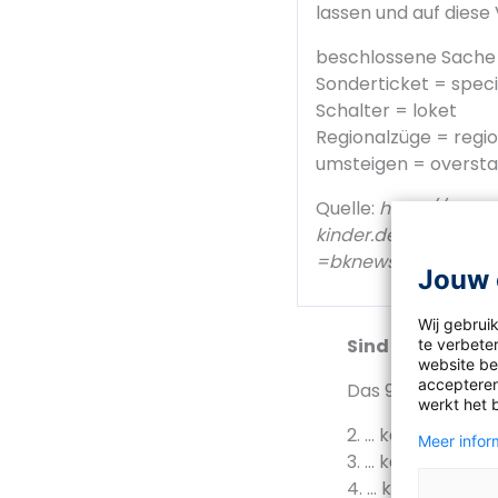
lassen und auf diese
beschlossene Sache 
Sonderticket = speci
Schalter = loket
Regionalzüge = regio
umsteigen = overst
Quelle:
https://krusc
kinder.de/nachric
=bknews&link=ima
Jouw 
Wij gebrui
Sind die folgen
te verbeter
website bez
accepteren
Das 9-Euro-Ticke
werkt het 
2. … kann man an
Meer inform
3. … kann man in
4. … kann man fü