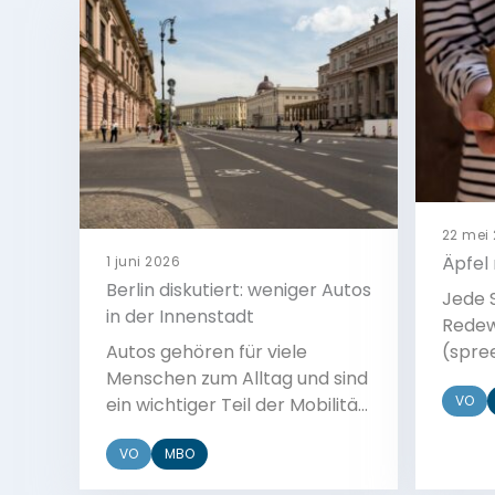
22 mei
Äpfel 
1 juni 2026
Berlin diskutiert: weniger Autos
Jede 
in der Innenstadt
Rede
Autos gehören für viele
(spre
Menschen zum Alltag und sind
Redew
VO
ein wichtiger Teil der Mobilität.
eine 
Trotzdem wird in vielen
sind n
VO
MBO
Städten über weniger Verkehr
In die
und mehr Umweltschutz
versc