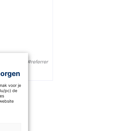
34728.htm#referrer
morgen
mak voor je
idu/pc) de
les
website