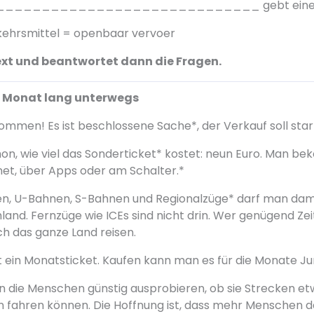
_____________________________ gebt eine ei
rkehrsmittel = openbaar vervoer
Text und beantwortet dann die Fragen.
n Monat lang unterwegs
ommen! Es ist beschlossene Sache*, der Verkauf soll star
n, wie viel das Sonderticket* kostet: neun Euro. Man b
net, über Apps oder am Schalter.*
n, U-Bahnen, S-Bahnen und Regionalzüge* darf man dam
land. Fernzüge wie ICEs sind nicht drin. Wer genügend Ze
h das ganze Land reisen.
 ein Monatsticket. Kaufen kann man es für die Monate Juni
n die Menschen günstig ausprobieren, ob sie Strecken et
n fahren können. Die Hoffnung ist, dass mehr Menschen 