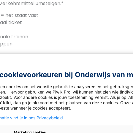
 Verkehrsmittel umsteigen.*
= het staat vast
aal ticket
nale treinen
appen
hel-
hten/Fuer_neun_Euro_einen_Monat_lang_unterwegs_255
ge
cookievoorkeuren bij Onderwijs van 
ken cookies om het website gebruik te analyseren en het gebruiksge
den Behauptungen richtig oder falsch?
en. Hiervoor gebruiken we Piwik Pro, wij kunnen niet zien wie (indiv
oekt. Voor andere cookies is jouw toestemming vereist. Als je op ‘Al
’ klikt, dan ga je akkoord met het plaatsen van deze cookies. Onze 
t …
beste wanneer je cookies accepteert.
 verschiedenen Orten kaufen.
atie vind je in ons Privacybeleid.
 ganz Deutschland benutzen.
r verschiedene öffentliche Verkehrsmittel gebrauchen.
Marketing cookies