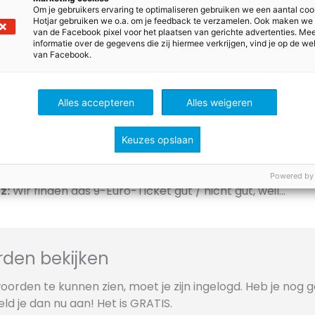
n ganzen Monat.
Om je gebruikers ervaring te optimaliseren gebruiken we een aantal coo
Hotjar gebruiken we o.a. om je feedback te verzamelen. Ook maken we
van de Facebook pixel voor het plaatsen van gerichte advertenties. Me
ige Antwort:
informatie over de gegevens die zij hiermee verkrijgen, vind je op de we
van Facebook.
 das 9-Euro-Ticket?
nschen Busse und Züge sonst nicht bezahlen können.
schen Busse und Züge benutzen sollen.
Alles accepteren
Alles weigeren
 Sommer in Deutschland verboten sind.
lgende Frage in Zweiergruppen auf Deutsch:
Keuzes opslaan
r von der Sonderaktion mit dem 9-Euro-Ticket?
Powered by
z:
Wir finden das 9-Euro-Ticket gut / nicht gut, weil…
den bekijken
orden te kunnen zien, moet je zijn ingelogd. Heb je nog 
d je dan nu aan! Het is GRATIS.