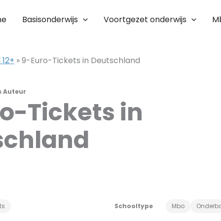
me
Basisonderwijs
Voortgezet onderwijs
M
 12+
»
9-Euro-Tickets in Deutschland
s Auteur
o-Tickets in
schland
ts
Schooltype
Mbo
Onderb