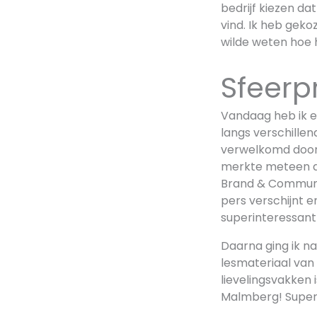
bedrijf kiezen da
vind. Ik heb gek
wilde weten hoe 
Sfeerp
Vandaag heb ik ee
langs verschillen
verwelkomd door A
merkte meteen da
Brand & Communic
pers verschijnt e
superinteressant
Daarna ging ik naa
lesmateriaal van
lievelingsvakken 
Malmberg! Superf