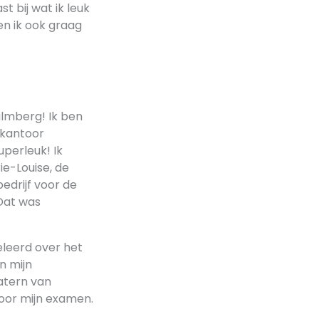
t bij wat ik leuk
en ik ook graag
almberg! Ik ben
 kantoor
perleuk! Ik
e-Louise, de
edrijf voor de
 Dat was
geleerd over het
n mijn
katern van
oor mijn examen.