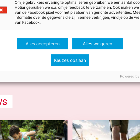
Om je gebruikers ervaring te optimaliseren gebruiken we een aantal coo
genomen, dus Martijn moest volgende week terugbellen.
Hotjar gebruiken we o.a. om je feedback te verzamelen. Ook maken we
van de Facebook pixel voor het plaatsen van gerichte advertenties. Me
 het een geweldige dag met heel veel indrukken vanuit alle
informatie over de gegevens die zij hiermee verkrijgen, vind je op de we
van Facebook.
ken van het bedrijf! Ik wil Malmberg hartelijk bedanken 
vond het een topdag!
Alles accepteren
Alles weigeren
Keuzes opslaan
Powered by
ws