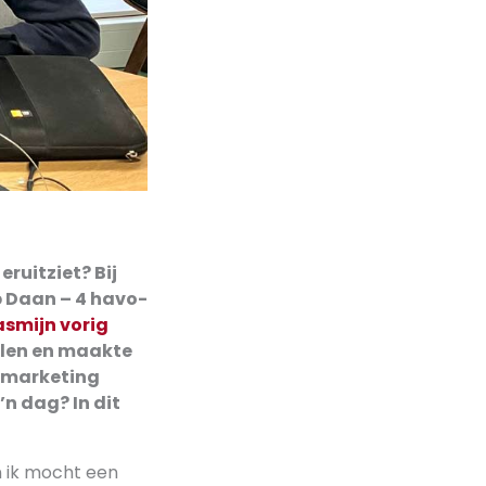
ruitziet? Bij
p Daan – 4 havo-
asmijn vorig
delen en maakte
bmarketing
n dag? In dit
n ik mocht een