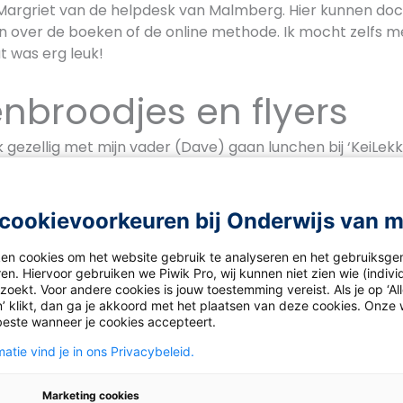
 Margriet van de helpdesk van Malmberg. Hier kunnen doc
 over de boeken of de online methode. Ik mocht zelfs m
t was erg leuk!
nbroodjes en flyers
 gezellig met mijn vader (Dave) gaan lunchen bij ‘KeiLekke
broodjes eten. Het was heel lekker en gezellig. Na de lunc
n. Hij is verantwoordelijk voor
Malmberg.nl
en onderzoe
ken of wat hun zoekgedrag is op de website. Dat vond ik 
cookievoorkeuren bij Onderwijs van 
 zien wat bezoekers aantrekt op de site en wat niet.
ken cookies om het website gebruik te analyseren en het gebruiksge
aar Sara en Maartje, campagnemarketeers. Zij maken bijv
en. Hiervoor gebruiken we Piwik Pro, wij kunnen niet zien wie (indiv
gnes voor docenten om hen kennis te laten maken met 
oekt. Voor andere cookies is jouw toestemming vereist. Als je op ‘Al
’ klikt, dan ga je akkoord met het plaatsen van deze cookies. Onze 
 zijn nu bijvoorbeeld bezig met
Lijn 3
, een lesmethode voo
beste wanneer je cookies accepteert.
 basisschool.
atie vind je in ons Privacybeleid.
nog naar Martijn van Sales. Ik mocht meeluisteren naar e
isschien interesse had in de lesmethode Lijn 3. Ze hadde
Marketing cookies