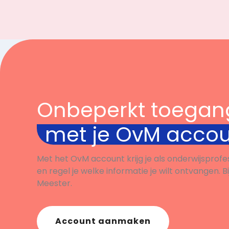
Onbeperkt toegan
met je OvM acco
Met het OvM account krijg je als onderwijsprofe
en regel je welke informatie je wilt ontvangen. B
Meester.
Account aanmaken