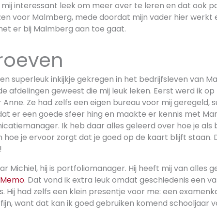
t mij interessant leek om meer over te leren en dat ook pas
ozen voor Malmberg, mede doordat mijn vader hier werkt 
het er bij Malmberg aan toe gaat.
roeven
n superleuk inkijkje gekregen in het bedrijfsleven van M
de afdelingen geweest die mij leuk leken. Eerst werd ik op
nne. Ze had zelfs een eigen bureau voor mij geregeld, su
t er een goede sfeer hing en maakte er kennis met Mari
atiemanager. Ik heb daar alles geleerd over hoe je als b
n hoe je ervoor zorgt dat je goed op de kaart blijft staan.
!
r Michiel, hij is portfoliomanager. Hij heeft mij van alles 
Memo
. Dat vond ik extra leuk omdat geschiedenis een va
is. Hij had zelfs een klein presentje voor me: een examen
ijn, want dat kan ik goed gebruiken komend schooljaar v