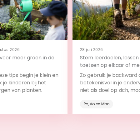
stus 2026
28 juli 2026
s voor meer groen in de
Stem leerdoelen, lessen
toetsen op elkaar af me
backward design
ze tips begin je klein en
Zo gebruik je backward 
 je kinderen bij het
betekenisvol in je onderw
rgen van planten.
niet als doel op zich, ma
onderdeel van het leerp
Po, Vo en Mbo
Bekijk
Bekijk