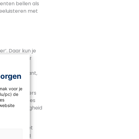
enten bellen als
eeluisteren met
r’. Daar kun je
h ging ik naar
kt waar
erg interessant,
morgen
mak voor je
oorbeeld flyers
idu/pc) de
de lesmethodes
les
website
r taalvaardigheid
en gesprek met
n vandaag nog