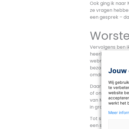
Ook ging ik naar
ze vragen hebben
een gesprek – da
Worste
Vervolgens ben ik
heerlijke worsten
webmarketeer Koe
bezoekers op klik
Jouw 
omdat je dan kunt
Wij gebrui
Daarna ging ik n
te verbeter
of online campa
website bez
accepteren
van Malmberg. Ze
werkt het 
in groep 3 van de
Meer inform
Tot slot ging ik 
een school die m