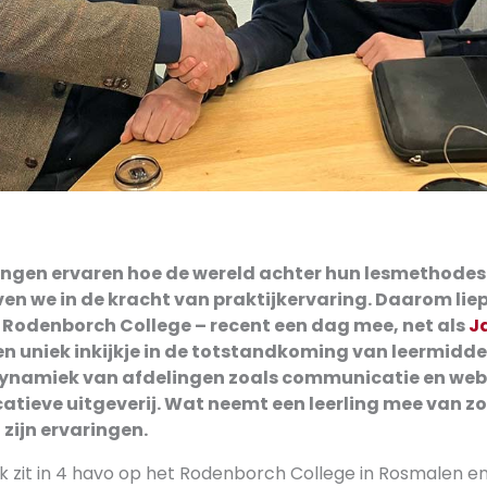
lingen ervaren hoe de wereld achter hun lesmethodes e
n we in de kracht van praktijkervaring. Daarom lie
t Rodenborch College – recent een dag mee, net als
J
 een uniek inkijkje in de totstandkoming van leermid
dynamiek van afdelingen zoals communicatie en we
atieve uitgeverij. Wat neemt een leerling mee van zo’
zijn ervaringen.
 Ik zit in 4 havo op het Rodenborch College in Rosmalen e