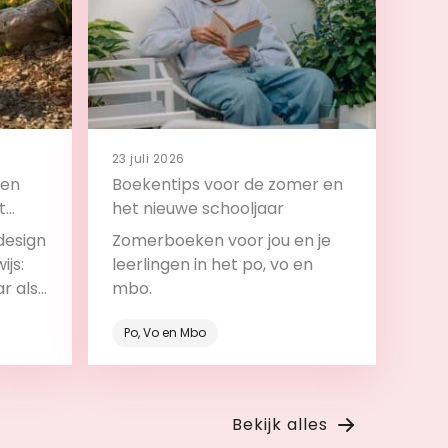
23 juli 2026
 en
Boekentips voor de zomer en
t
het nieuwe schooljaar
design
Zomerboeken voor jou en je
ijs:
leerlingen in het po, vo en
ar als
mbo.
roces.
Po, Vo en Mbo
Bekijk
Bekijk alles