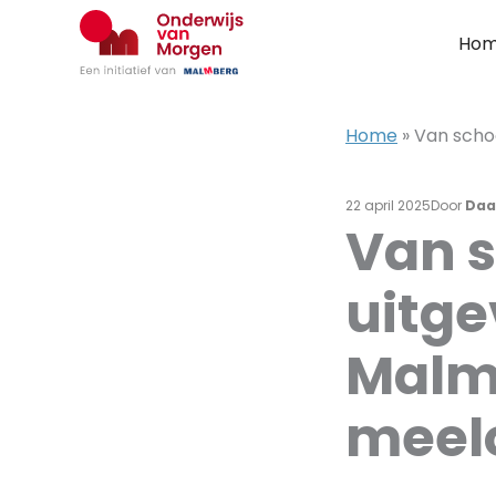
Ga
naar
Ho
de
inhoud
Home
»
Van scho
22 april 2025
Door
Daa
Van 
uitge
Malmb
meel