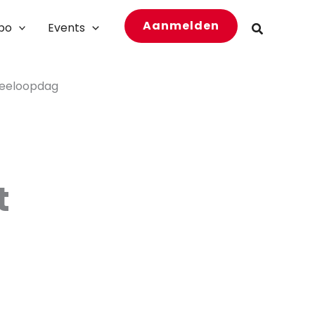
Aanmelden
bo
Events
Zoeken
meeloopdag
t