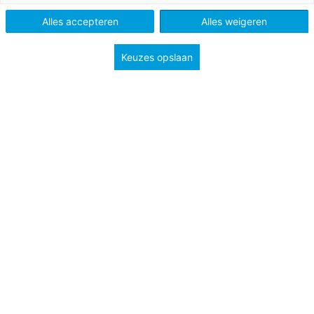
Alles accepteren
Alles weigeren
Keuzes opslaan
Samenwerking tussen school en ouders heeft een
positief effect op de ontwikkeling van kinderen, want
kinderen gedijen het best als hun leefwereld thuis en
die op school goed op elkaar aansluiten. Het kind