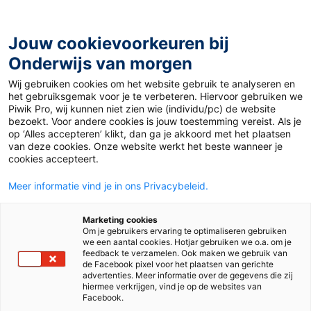
Ga
naar
de
Jouw cookievoorkeuren bij
inhoud
Onderwijs van morgen
Wij gebruiken cookies om het website gebruik te analyseren en
Home
»
Tips voor een sterk oudercontact
het gebruiksgemak voor je te verbeteren. Hiervoor gebruiken we
Piwik Pro, wij kunnen niet zien wie (individu/pc) de website
bezoekt. Voor andere cookies is jouw toestemming vereist. Als je
19 november 2025
Door
Cuny van Uden
op ‘Alles accepteren’ klikt, dan ga je akkoord met het plaatsen
Tips voor een sterk
van deze cookies. Onze website werkt het beste wanneer je
cookies accepteert.
oudercontact
Meer informatie vind je in ons Privacybeleid.
Marketing cookies
Om je gebruikers ervaring te optimaliseren gebruiken
Po
we een aantal cookies. Hotjar gebruiken we o.a. om je
feedback te verzamelen. Ook maken we gebruik van
de Facebook pixel voor het plaatsen van gerichte
advertenties. Meer informatie over de gegevens die zij
Tags
ouders
hiermee verkrijgen, vind je op de websites van
Facebook.