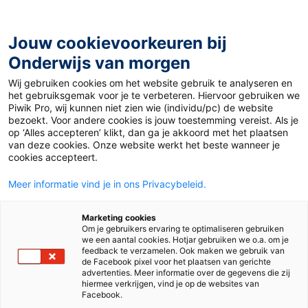
Ga
naar
de
Jouw cookievoorkeuren bij
inhoud
Onderwijs van morgen
Wij gebruiken cookies om het website gebruik te analyseren en
Home
»
Met deze tips verhoog je de intrinsieke motivatie
het gebruiksgemak voor je te verbeteren. Hiervoor gebruiken we
Piwik Pro, wij kunnen niet zien wie (individu/pc) de website
bezoekt. Voor andere cookies is jouw toestemming vereist. Als je
7 maart 2022
Door
Anne van Gastel-Firet
op ‘Alles accepteren’ klikt, dan ga je akkoord met het plaatsen
Met deze tips
van deze cookies. Onze website werkt het beste wanneer je
cookies accepteert.
verhoog je de
Meer informatie vind je in ons Privacybeleid.
intrinsieke
Marketing cookies
Om je gebruikers ervaring te optimaliseren gebruiken
we een aantal cookies. Hotjar gebruiken we o.a. om je
motivatie
feedback te verzamelen. Ook maken we gebruik van
de Facebook pixel voor het plaatsen van gerichte
advertenties. Meer informatie over de gegevens die zij
hiermee verkrijgen, vind je op de websites van
Facebook.
Mbo