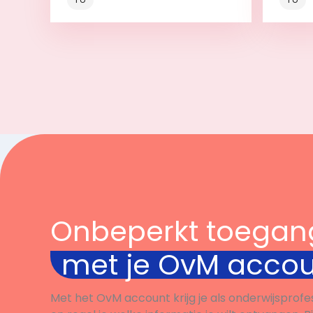
Bekijk
Onbeperkt toegan
met je OvM acco
Met het OvM account krijg je als onderwijsprofe