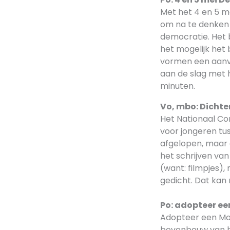
Met het 4 en 5 m
om na te denken 
democratie. Het b
het mogelijk het
vormen een aanvul
aan de slag met 
minuten.
Vo, mbo: Dichter
Het Nationaal Com
voor jongeren tus
afgelopen, maar 
het schrijven va
(want: filmpjes), 
gedicht. Dat kan
Po: adopteer e
Adopteer een Monu
bovenbouw van he