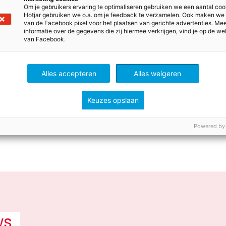
e verantwoordelijkheid die hierbij komt kijken? Hoe maken 
Om je gebruikers ervaring te optimaliseren gebruiken we een aantal coo
Hotjar gebruiken we o.a. om je feedback te verzamelen. Ook maken we
het magazine gratis online
bestellen
. Aan de hand van 
van de Facebook pixel voor het plaatsen van gerichte advertenties. Me
 in gesprek gaan over identiteit, verantwoordelijkheid, vri
informatie over de gegevens die zij hiermee verkrijgen, vind je op de we
van Facebook.
ken en vieren.
gebruik gemaakt van het lesmateriaal van het Nationaa
Alles accepteren
Alles weigeren
je wellicht ander of eigen lesmateriaal? Laat een reacti
ctieformulier.
Keuzes opslaan
l
Powered by
ws