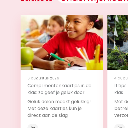
6 augustus 2026
4 augu
Complimentenkaartjes in de
11 tip
klas: zo geef je geluk door
klas
Geluk delen maakt gelukkig!
Met de
Met deze kaartjes kun je
betrek
direct aan de slag.
verzo
Po
Po