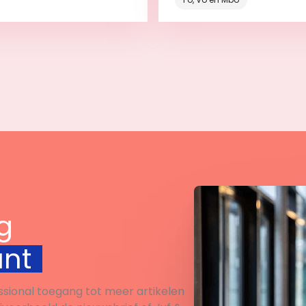
Bekijk
Bekijk
g
unt
ssional toegang tot meer artikelen