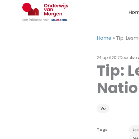
Ga
naar
Ho
de
inhoud
Home
»
Tip: Lesm
24 april 2017
Door
de r
Tip: 
Natio
Vo
Tags
bu
fee