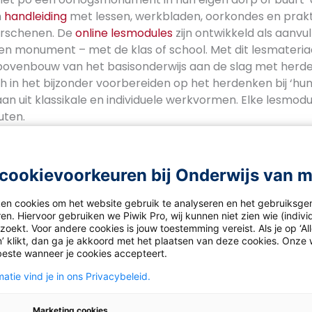
n
handleiding
met lessen, werkbladen, oorkondes en prakt
erschenen. De
online lesmodules
zijn ontwikkeld als aanvul
n monument – met de klas of school. Met dit lesmateria
e bovenbouw van het basisonderwijs aan de slag met herd
h in het bijzonder voorbereiden op het herdenken bij ‘hu
n uit klassikale en individuele werkvormen. Elke lesmodu
uten.
ong in oorlog
g’ vertellen ooggetuigen over hun kindertijd in de Tweede
cookievoorkeuren bij Onderwijs van 
geveer 10 minuten en zijn ontwikkeld voor gebruik in de k
handeld: vervolging, dagelijks leven, militaire strijd, ver
ken cookies om het website gebruik te analyseren en het gebruiksge
en Suriname en de bevrijding. Bekijk de filmpjes op de
we
en. Hiervoor gebruiken we Piwik Pro, wij kunnen niet zien wie (indiv
oekt. Voor andere cookies is jouw toestemming vereist. Als je op ‘Al
’ klikt, dan ga je akkoord met het plaatsen van deze cookies. Onze 
beste wanneer je cookies accepteert.
r en door mbo-studenten over vrijheid en keuzes maken
atie vind je in ons Privacybeleid.
twoordelijkheid, herdenken, vieren en de toekomst. In he
agd om mee te doen aan maatschappelijke discussies. Ho
Marketing cookies