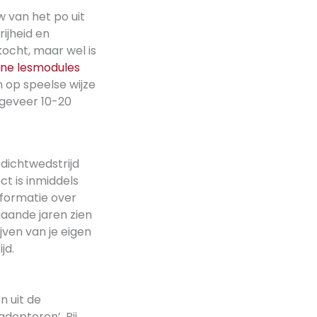
 van het po uit
ijheid en
ocht, maar wel is
ine lesmodules
 op speelse wijze
ngeveer 10-20
 dichtwedstrijd
ct is inmiddels
informatie over
gaande jaren zien
ijven van je eigen
jd.
n uit de
dopteren’. Bij