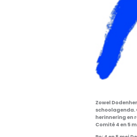
Zowel Dodenherd
schoolagenda. O
herinnering en r
Comité 4 en 5 m
Po: 4 en 5 mei 