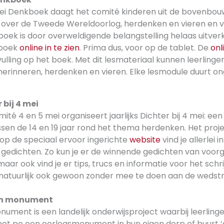
ei Denkboek daagt het comité kinderen uit de bovenbouw
over de Tweede Wereldoorlog, herdenken en vieren en vr
oek is door overweldigende belangstelling helaas uitverk
 boek
online in te zien
. Prima dus, voor op de tablet. De
onl
ling op het boek. Met dit lesmateriaal kunnen leerlingen
herinneren, herdenken en vieren. Elke lesmodule duurt o
 bij 4 mei
ité 4 en 5 mei organiseert jaarlijks Dichter bij 4 mei: een
sen de 14 en 19 jaar rond het thema herdenken. Het proje
op de speciaal ervoor ingerichte
website
vind je allerlei 
n gedichten. Zo kun je er de winnende gedichten van voor
maar ook vind je er tips, trucs en informatie voor het schr
 natuurlijk ook gewoon zonder mee te doen aan de wedstri
en monument
ment is een landelijk onderwijsproject waarbij leerlinge
t po een oorlogsmonument in hun eigen dorp of buurt ‘a