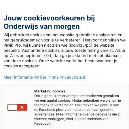
Ga
naar
de
Jouw cookievoorkeuren bij
inhoud
Onderwijs van morgen
Wij gebruiken cookies om het website gebruik te analyseren en
Home
»
Emotiespel: leer jezelf spelen
het gebruiksgemak voor je te verbeteren. Hiervoor gebruiken we
Piwik Pro, wij kunnen niet zien wie (individu/pc) de website
bezoekt. Voor andere cookies is jouw toestemming vereist. Als je
15 maart 2018
Door
Praxisbulletin
op ‘Alles accepteren’ klikt, dan ga je akkoord met het plaatsen
Emotiespel: leer
van deze cookies. Onze website werkt het beste wanneer je
cookies accepteert.
jezelf spelen
Meer informatie vind je in ons Privacybeleid.
Marketing cookies
Om je gebruikers ervaring te optimaliseren gebruiken
Po
we een aantal cookies. Hotjar gebruiken we o.a. om je
feedback te verzamelen. Ook maken we gebruik van
de Facebook pixel voor het plaatsen van gerichte
advertenties. Meer informatie over de gegevens die zij
Tags
didactiek en leermiddelen
hiermee verkrijgen, vind je op de websites van
Facebook.
sociaal-emotionele ontwikkeling