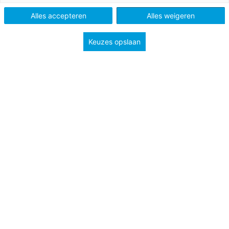
Alles accepteren
Alles weigeren
Keuzes opslaan
Jezelf kunnen zijn is een belangrijk en bijzonder
gevoel voor kinderen. Maar wat betekent dat
eigenlijk, jezelf zijn? En wat kunnen wij daar, als