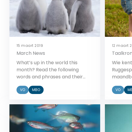
15 maart 2019
12 maart 
March News
Taalkron
What’s up in the world this
Wie kent
month? Read the following
Ruggesp
words and phrases and their
maandbl
definitions. to propose – to
grappige
VO
MBO
VO
M
suggest something like a plan or
media? S
an idea to others planes
ontwikke
grounded – Airplanes that are
maandel
Bekijk
“grounded” are prevented from
rubriek 
flying. to smash records – to
onderwij
break existing records with far
taalkron