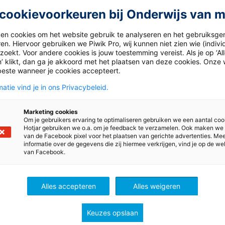
s, une pour son album […]
to try and explain why th
cookievoorkeuren bij Onderwijs van 
biodiversity, extinction 
ken cookies om het website gebruik te analyseren en het gebruiksge
vanishing species really
en. Hiervoor gebruiken we Piwik Pro, wij kunnen niet zien wie (indiv
[…]
oekt. Voor andere cookies is jouw toestemming vereist. Als je op ‘Al
’ klikt, dan ga je akkoord met het plaatsen van deze cookies. Onze 
1 februari 2019
beste wanneer je cookies accepteert.
Earth’s Fast-Moving Ma
atie vind je in ons Privacybeleid.
Pole
2019
Assignment 1 Read the
 fire
Marketing cookies
assignment and write d
Om je gebruikers ervaring te optimaliseren gebruiken we een aantal coo
k, world leaders and
Hotjar gebruiken we o.a. om je feedback te verzamelen. Ook maken we
answers in English. You 
van de Facebook pixel voor het plaatsen van gerichte advertenties. Me
 chiefs met in Davos to
English-language Intern
informatie over de gegevens die zij hiermee verkrijgen, vind je op de we
ut global issues and
van Facebook.
VO
MBO
sources to help you. a 
s. 16-year-old Greta
list of words you use to g
BO
g from Sweden was
directions. Start with the
Alles accepteren
Alles weigeren
o. She presented her
words you already know.
 view on climate action.
look up any words you k
 following words and
Keuzes opslaan
Dutch but not in English
nd their definitions.