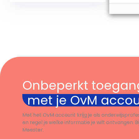
controlled by the effects of the
lack of 
freezing weather to […]
Bekijk
enough a
changes
Onbeperkt toegan
met je OvM acco
Met het OvM account krijg je als onderwijsprofe
en regel je welke informatie je wilt ontvangen. B
Meester.