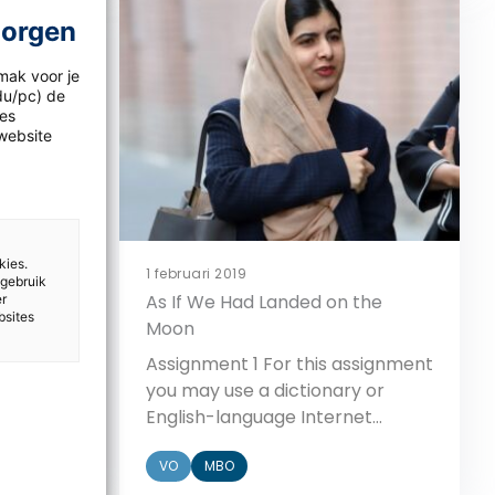
behandelen in de klas. Hoe kun je
e loss of
morgen
de taalkronkels lezen? En wat
and
betekenen ze dan? Vertraging
mak voor je
 matter.
[…]
idu/pc) de
les
website
gnetic
own the
kies.
1 februari 2019
 gebruik
may use
As If We Had Landed on the
er
et
bsites
Moon
Make a
Assignment 1 For this assignment
ive
you may use a dictionary or
 English
English-language Internet
 Next,
sources to help you. a Make a
now in
VO
MBO
list of words related to refugees.
. Copy