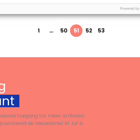
them […]
effective change – not
Powered by
Bekijk
Bekijk
ction to make real
 […]
1
…
50
51
52
53
g
unt
ssional toegang tot meer artikelen
ijvoorbeeld de nieuwsbrief of Juf &