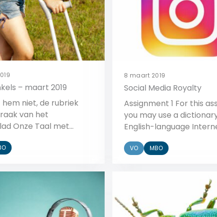
2019
8 maart 2019
kels – maart 2019
Social Media Royalty
 hem niet, de rubriek
Assignment 1 For this a
raak van het
you may use a dictionary
ad Onze Taal met
English-language Intern
 taalkronkels uit de
sources to help you. a 
BO
peciaal voor Talent
VO
MBO
list of words related to s
lt Onze Taal
media. Start with the Eng
ijks een Ruggespraak-
words you already know.
Bekijk
Bekijk
voor het voortgezet
look up any words you k
s: Ruggespraak VO. Vier
Dutch but not in English
kels met korte
them too. b Which soci