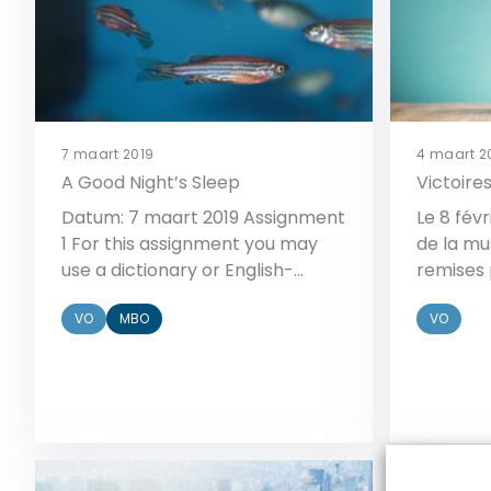
better performances or
opdracht
achievements […]
behandel
de taalk
betekene
7 maart 2019
4 maart 2
A Good Night’s Sleep
Victoire
Datum: 7 maart 2019 Assignment
Le 8 févr
1 For this assignment you may
de la mu
use a dictionary or English-
remises 
language Internet sources to
cérémoni
VO
MBO
VO
help you. a Make a list of words
Boulogne
related to sleep. Start with the
nombreux
English words you already know.
été réco
Next, look up any words you
Oli (cat
know in Dutch but not in English.
et Jean
Copy them too. b […]
Artiste 
Bekijk
belge An