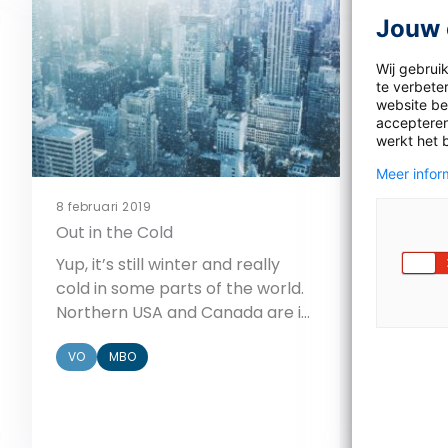
Victoire
Jouw 
Wij gebrui
te verbeter
website bez
accepteren
werkt het 
Meer inform
1 februari 
8 februari 2019
House on
Out in the Cold
Last wee
Yup, it’s still winter and really
business
cold in some parts of the world.
talk abo
Northern USA and Canada are in
solution
the grip of the polar vortex. How
VO
M
Thunber
VO
MBO
did it all happen? Read the
there to
following words and phrases and
point of
their definitions. in a freeze
Read the
frenzy – influenced and
phrases a