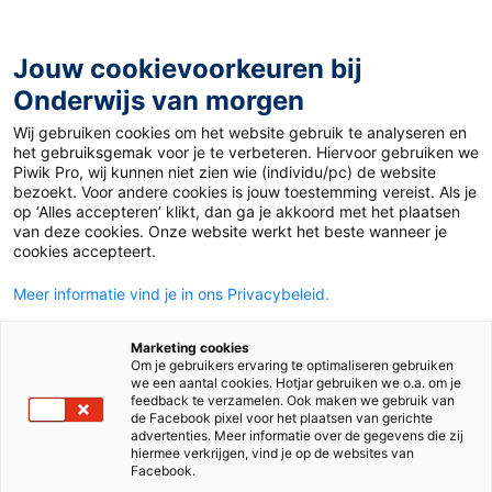
Ga
naar
de
Jouw cookievoorkeuren bij
inhoud
Onderwijs van morgen
Wij gebruiken cookies om het website gebruik te analyseren en
Home
»
De puberijsberg: identiteit en imago bij pubers
het gebruiksgemak voor je te verbeteren. Hiervoor gebruiken we
Piwik Pro, wij kunnen niet zien wie (individu/pc) de website
bezoekt. Voor andere cookies is jouw toestemming vereist. Als je
23 mei 2017
Door
Katja Tremio
op ‘Alles accepteren’ klikt, dan ga je akkoord met het plaatsen
De puberijsberg:
van deze cookies. Onze website werkt het beste wanneer je
cookies accepteert.
identiteit en imago
Meer informatie vind je in ons Privacybeleid.
bij pubers
Marketing cookies
Om je gebruikers ervaring te optimaliseren gebruiken
we een aantal cookies. Hotjar gebruiken we o.a. om je
feedback te verzamelen. Ook maken we gebruik van
de Facebook pixel voor het plaatsen van gerichte
Vo
advertenties. Meer informatie over de gegevens die zij
hiermee verkrijgen, vind je op de websites van
Facebook.