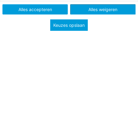
Tags
puberteit
welzijn
Alles accepteren
Alles weigeren
Keuzes opslaan
Jongeren zijn in de pubertijd op zoek naar hun eigen
identiteit. Hun imago is dan erg belangrijk. Soms zelfs