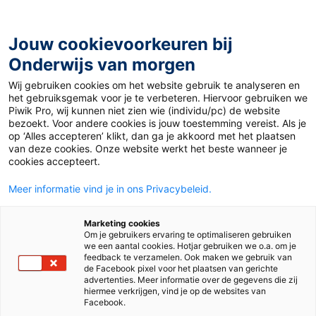
Ga
naar
de
Jouw cookievoorkeuren bij
inhoud
Onderwijs van morgen
Wij gebruiken cookies om het website gebruik te analyseren en
Home
»
Praten in de klas over de oorlog tussen Rusland
het gebruiksgemak voor je te verbeteren. Hiervoor gebruiken we
en Oekraïne
Piwik Pro, wij kunnen niet zien wie (individu/pc) de website
bezoekt. Voor andere cookies is jouw toestemming vereist. Als je
op ‘Alles accepteren’ klikt, dan ga je akkoord met het plaatsen
28 februari 2022
Door
Emma Verweij
van deze cookies. Onze website werkt het beste wanneer je
Praten in de klas
cookies accepteert.
Meer informatie vind je in ons Privacybeleid.
over de oorlog
Marketing cookies
tussen Rusland en
Om je gebruikers ervaring te optimaliseren gebruiken
we een aantal cookies. Hotjar gebruiken we o.a. om je
feedback te verzamelen. Ook maken we gebruik van
Oekraïne
de Facebook pixel voor het plaatsen van gerichte
advertenties. Meer informatie over de gegevens die zij
hiermee verkrijgen, vind je op de websites van
Facebook.