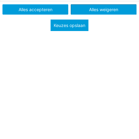
Po, Vo en Mbo
Alles accepteren
Alles weigeren
Keuzes opslaan
Tags
burgerschap
sociaal-emotionele ontwikkeling