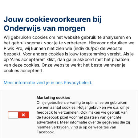
Ga
naar
de
Jouw cookievoorkeuren bij
inhoud
Onderwijs van morgen
Wij gebruiken cookies om het website gebruik te analyseren en
Home
»
Onderwijsnieuws: Longarts voor de klas en
het gebruiksgemak voor je te verbeteren. Hiervoor gebruiken we
militaire oefening op school
Piwik Pro, wij kunnen niet zien wie (individu/pc) de website
bezoekt. Voor andere cookies is jouw toestemming vereist. Als je
op ‘Alles accepteren’ klikt, dan ga je akkoord met het plaatsen
4 april 2025
Door
Babs Schuurmans
van deze cookies. Onze website werkt het beste wanneer je
Onderwijsnieuws:
cookies accepteert.
Meer informatie vind je in ons Privacybeleid.
Longarts voor de
Marketing cookies
klas en militaire
Om je gebruikers ervaring te optimaliseren gebruiken
we een aantal cookies. Hotjar gebruiken we o.a. om je
feedback te verzamelen. Ook maken we gebruik van
oefening op school
de Facebook pixel voor het plaatsen van gerichte
advertenties. Meer informatie over de gegevens die zij
hiermee verkrijgen, vind je op de websites van
Facebook.