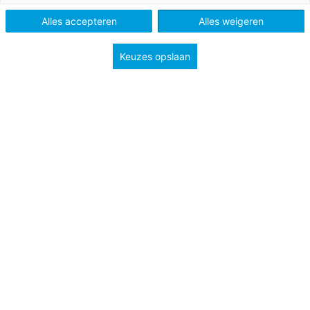
Po, Vo en Mbo
Alles accepteren
Alles weigeren
Keuzes opslaan
Tags
Onderwijsnieuws
pedagogiek en psychologie
pesten
politiek
professionalisering
welzijn